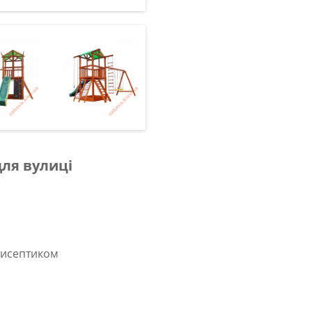
для вулиці
тисептиком