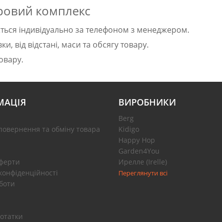
гровий комплекс
ється індивідуально за телефоном з менеджером.
и, від відстані, маси та обсягу товару.
овару.
МАЦІЯ
ВИРОБНИКИ
Berg
повернення та обміну товара
Kidigo
Happy Hop
Garden4You
оферти
Ирелле (Irelle)
конфіденційності
Переглянути всі
боти
отатки