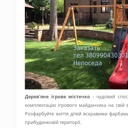
Дерев'яне ігрове містечко
- чудовий спос
комплектацію ігрового майданчика на свій 
Розфарбуйте життя дітей яскравими фарбами 
прибудинковій території.