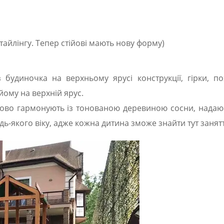
айлінгу. Тепер стійові мають нову форму)
будиночка на верхньому ярусі конструкції, гірки, пох
йому на верхній ярус.
удово гармонують із тонованою деревиною сосни, надаючи
ь-якого віку, адже кожна дитина зможе знайти тут занятт