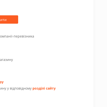
пити
компанії-перевізника
магазину
ру
ину у відповідному
розділі сайту