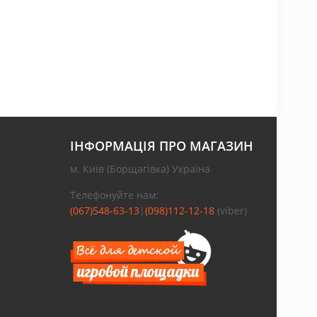
ІНФОРМАЦІЯ ПРО МАГАЗИН
м. Київ (Борщагівка) Україна
Телефонуйте нам:
(067)548-63-13
|
(098)112-12-18
(viber)