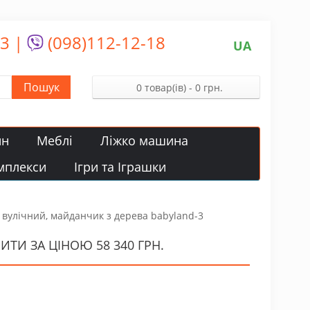
13
|
(098)112-12-18
UA
Пошук
0 товар(ів) - 0 грн.
йн
Меблі
Ліжко машина
мплекси
Ігри та Іграшки
вулічний, майданчик з дерева babyland-3
ТИ ЗА ЦІНОЮ 58 340 ГРН.