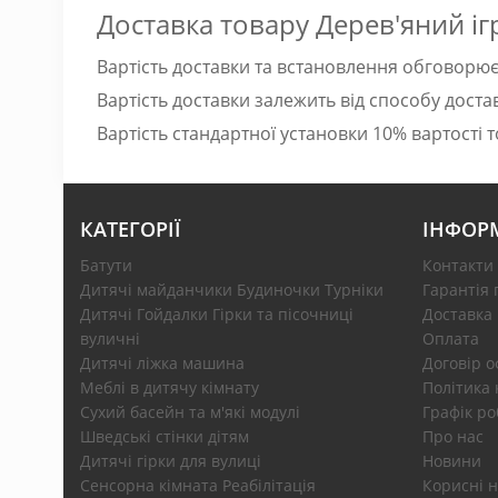
Доставка товару Дерев'яний і
Вартість доставки та встановлення обговорю
Вартість доставки залежить від способу доставк
Вартість стандартної установки 10% вартості т
КАТЕГОРІЇ
ІНФОР
Батути
Контакти
Дитячі майданчики Будиночки Турніки
Гарантія 
Дитячі Гойдалки Гірки та пісочниці
Доставка
вуличні
Оплата
Дитячі ліжка машина
Договір 
Меблі в дитячу кімнату
Політика 
Сухий басейн та м'які модулі
Графік ро
Шведські стінки дітям
Про нас
Дитячі гірки для вулиці
Новини
Сенсорна кімната Реабілітація
Корисні н