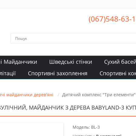
(067)548-63-
чі Майданчики
Шведські стінки
Сухий басе
ітації
Спортивні захоплення
Спортивні ко
ячі майданчики дерев'яні
Дитячий комплекс "Три елементи" 
ЛІЧНИЙ, МАЙДАНЧИК З ДЕРЕВА BABYLAND-3 КУПИ
Модель: BL-3