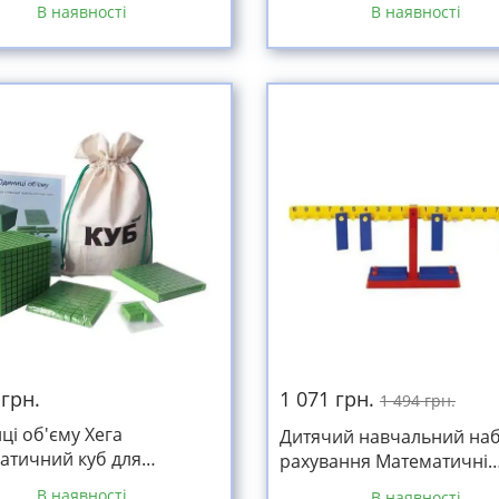
В наявності
В наявності
посібник
 грн.
1 071 грн.
1 494 грн.
ці об'єму Хега
Дитячий навчальний наб
атичний куб для
рахування Математичні
тку мислення у дітей
терези-балансир
В наявності
В наявності