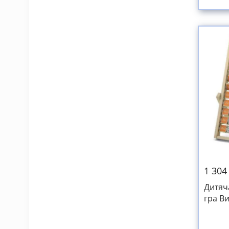
1 304
Дитяч
гра В