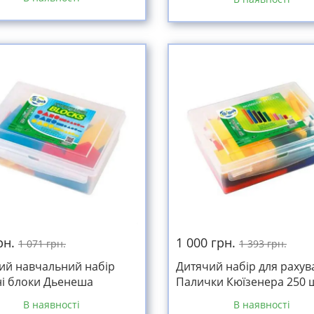
рн.
1 000 грн.
1 071 грн.
1 393 грн.
ий навчальний набір
Дитячий набір для рахув
ні блоки Дьенеша
Палички Кюїзенера 250 ш
В наявності
В наявності