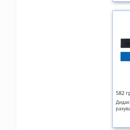
582 г
Дидак
рахув
Кюїзе