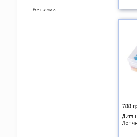
Розпродаж
Баскетбол (корзина сітка щит
та стійка)
Мати спортивні гімнастичні
дитячі
Настільний теніс (столи для
вулиці та приміщення)
Скалодроми дитячі
Футбольні ворота для дітей та
дорослих
Спортивна лавка для зала
788 г
Дитяч
Логіч