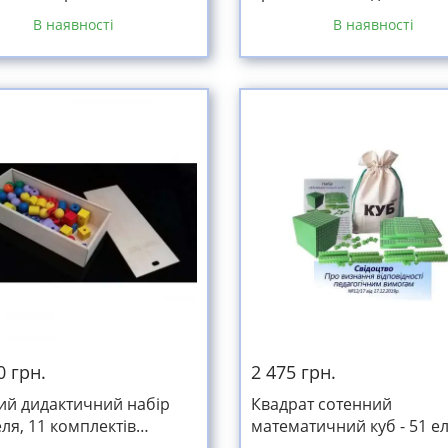
Монтессорі №2
В наявності
В наявності
0 грн.
2 475 грн.
ий дидактичний набір
Квадрат сотенний
ля, 11 комплектів
математичний куб - 51 е
нтів
в мішочку та методични