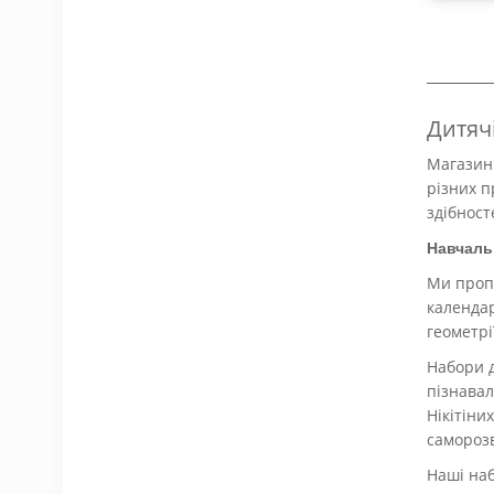
Дитяч
Магазин
різних п
здібност
Навчаль
Ми пропо
календар
геометрі
Набори д
пізнавал
Нікітіни
самороз
Наші наб