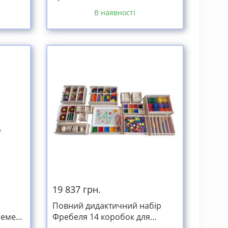
В наявності
19 837 грн.
Повний дидактичний набір
лемент
Фребеля 14 коробок для
й
вихователів і батьків