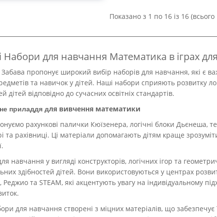
Показано з 1 по 16 із 16 (всього 
і Набори для навчання Математика в іграх для
 Забава пропонує широкий вибір наборів для навчання, які є 
редметів та навичок у дітей. Наші набори сприяють розвитку лог
ей дітей відповідно до сучасних освітніх стандартів.
ля вивчення математики
не приладдя д
нуємо рахункові палички Кюїзенера, логічні блоки Дьєнеша, тер
і та рахівниці. Ці матеріали допомагають дітям краще зрозумі
ї.
ля навчання у вигляді конструкторів, логічних ігор та геометр
ьних здібностей дітей. Вони використовуються у центрах розви
х, Реджио та STEAM, які акцентують увагу на індивідуальному під
виток.
ори для навчання створені з міцних матеріалів, що забезпечує ї