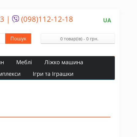
13
|
(098)112-12-18
UA
Пошук
0 товар(ів) - 0 грн.
йн
Меблі
Ліжко машина
мплекси
Ігри та Іграшки