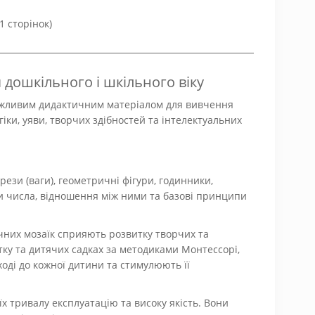
1 сторінок)
 дошкільного і шкільного віку
важливим дидактичним матеріалом для вивчення
іки, уяви, творчих здібностей та інтелектуальних
ези (ваги), геометричні фігури, годинники,
ти числа, відношення між ними та базові принципи
ичних мозаїк сприяють розвитку творчих та
тку та дитячих садках за методиками Монтессорі,
ході до кожної дитини та стимулюють її
х тривалу експлуатацію та високу якість. Вони