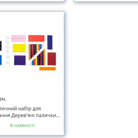
рн.
тичний набір для
ання Дерев'яні палички
нера 116 шт.
В наявності