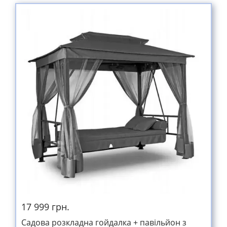
17 999 грн.
Cадова розкладна гойдалка + павільйон з