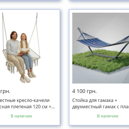
 грн.
4 100 грн.
естные кресло-качели
Стойка для гамака +
сная плетеная 120 см +
двухместный гамак с пл
я подушка белая до 240кг
RIO XXL синий 200х150см
В наличии
В наличии