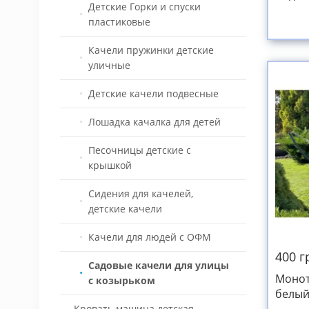
Детские Горки и спуски
мягка
детскую площадку
Батуты Salta премиум
пластиковые
240кг
Домики детские игровые
Качели пружинки детские
деревянные и пластиковые
уличные
Спортивные комплексы,
Детские качели подвесные
турники, тренажёры уличные
Лошадка качалка для детей
Современные детские
площадки
Песочницы детские с
крышкой
Детское игровое
оборудование для детей с
Сидения для качелей,
ОФВ
детские качели
Детские Игровое
Качели для людей с ОФМ
оборудование HDPE/HPL
400 г
пластик
Садовые качели для улицы
Монот
с козырьком
Уличное оборудование на
белый
спортивную площадку и
200х1
Кровать машина детская