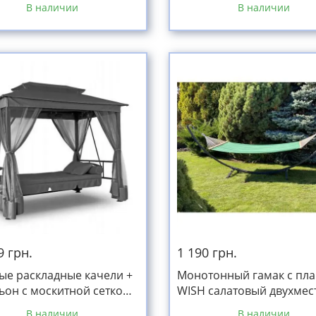
В наличии
В наличии
9 грн.
1 190 грн.
ые раскладные качели +
Монотонный гамак с пл
ьон с москитной сеткой
WISH салатовый двухме
 на дачу
XXL 200х150см
В наличии
В наличии