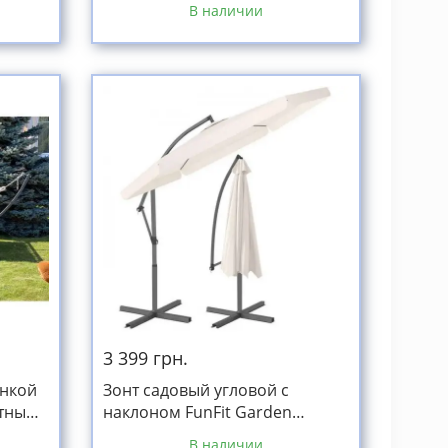
В наличии
3 399 грн.
анкой
Зонт садовый угловой с
стный
наклоном FunFit Garden
бежевый 3м
В наличии