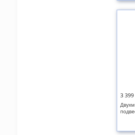
3 399
Двухм
подве
мягка