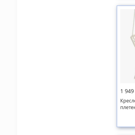
1 949
Кресл
плете
подуш