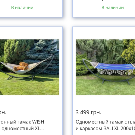
я подушка графитовая до
синий XXL 200х150см
В наличии
В наличии
рн.
3 499 грн.
онный гамак WISH
Одноместный гамак с пл
 одноместный XL
и каркасом BALI XL 200х
00см