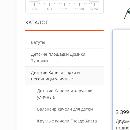
400
681
3571
13508
37258
КАТАЛОГ
Батуты
Детские площадки Домики
Батуты с сеткой
Турники
уличные
Детские Качели Горки и
Надувные батуты Happy Hop
Детские площадки
Батут с сеткой Польский
песочницы уличные
и горки
деревянные
Батуты по рекомендации
Надувные горки и
Детские площадки во двор
Детские Качели и карусели
Comfort
аттракционы
металлические
уличные
Батуты Berg Elit
Фитнесс батуты
Игровые площадки для
Балансир качели для детей
3 399
Батуты Kidigo
садиков
Двухм
Круглые качели Гнездо Аиста
Наземный открытый батут
подве
Паровозики машинки на