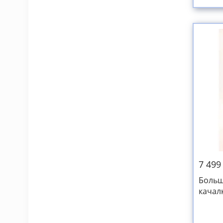
7 499
Больш
качал
кругл
белая