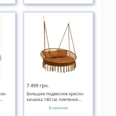
7 499 грн.
ло-
Большое подвесное кресло-
качалка 140 см. плетеное
а
круглое + мягкая подушка
В наличии
коричневая до 300кг