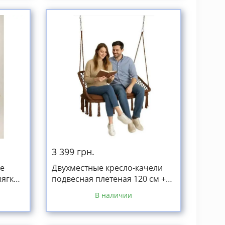
3 399 грн.
ые
Двухместные кресло-качели
мягкая
подвесная плетеная 120 см +
150кг
мягкая подушка коричневая
В наличии
до 240кг