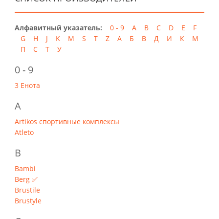
Алфавитный указатель:
0 - 9
A
B
C
D
E
F
G
H
J
K
M
S
T
Z
А
Б
В
Д
И
К
М
П
С
Т
У
0 - 9
3 Енота
A
Artikos спортивные комплексы
Atleto
B
Bambi
Berg ✅
Brustilе
Brustylе