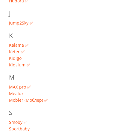
Hudora ✅
J
Jump2Sky ✅
K
Kalama ✅
Keter ✅
Kidigo
Kidsium ✅
M
MAX pro ✅
Mealux
Mobler (Моблер) ✅
S
Smoby ✅
Sportbaby