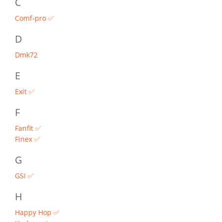
C
Comf-pro ✅
D
Dmk72
E
Exit ✅
F
Fanfit ✅
Finex ✅
G
GSI ✅
H
Happy Hop ✅