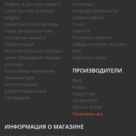
Мебель в детскую комнату
Политика
Сухой бассейн и мягкие
конфиденциальности
модули
График работы
Шведские стенки детские
О нас
Горка детская уличная
Новости
Сенсорная комната
Полезные заметки
Реабилитация
Забава интернет магазин -
Игры Интересные Игрушки
блог
Урны Ограждения Фонари
Обратная связь
уличные
ПРОИЗВОДИТЕЛИ
Спортивные увлечения
Тренажер для
Berg
кинезитерапии
Kidigo
реабилитационный
Happy Hop
Распродажа
Garden4You
Ирелле (Irelle)
Посмотреть все
ИНФОРМАЦИЯ О МАГАЗИНЕ