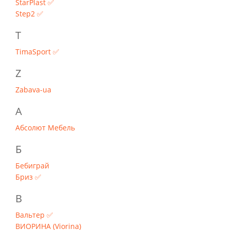
StarPlast ✅
Step2 ✅
T
TimaSport ✅
Z
Zabava-ua
А
Абсолют Мебель
Б
Бебиграй
Бриз ✅
В
Вальтер ✅
ВИОРИНА (Viorina)