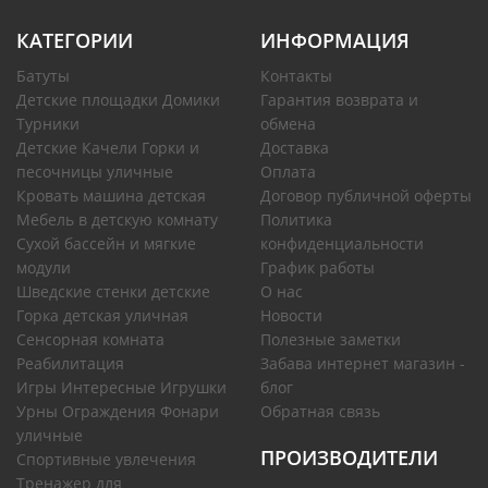
КАТЕГОРИИ
ИНФОРМАЦИЯ
Батуты
Контакты
Детские площадки Домики
Гарантия возврата и
Турники
обмена
Детские Качели Горки и
Доставка
песочницы уличные
Оплата
Кровать машина детская
Договор публичной оферты
Мебель в детскую комнату
Политика
Сухой бассейн и мягкие
конфиденциальности
модули
График работы
Шведские стенки детские
О нас
Горка детская уличная
Новости
Сенсорная комната
Полезные заметки
Реабилитация
Забава интернет магазин -
Игры Интересные Игрушки
блог
Урны Ограждения Фонари
Обратная связь
уличные
ПРОИЗВОДИТЕЛИ
Спортивные увлечения
Тренажер для