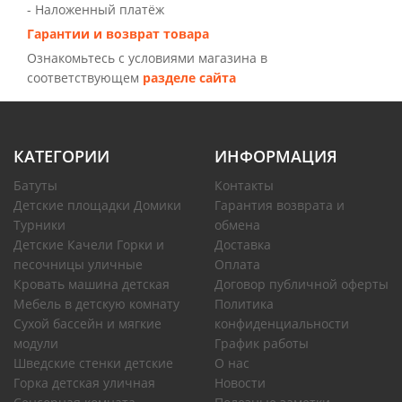
- Наложенный платёж
Гарантии и возврат товара
Ознакомьтесь с условиями магазина в
соответствующем
разделе сайта
КАТЕГОРИИ
ИНФОРМАЦИЯ
Батуты
Контакты
Детские площадки Домики
Гарантия возврата и
Турники
обмена
Детские Качели Горки и
Доставка
песочницы уличные
Оплата
Кровать машина детская
Договор публичной оферты
Мебель в детскую комнату
Политика
Сухой бассейн и мягкие
конфиденциальности
модули
График работы
Шведские стенки детские
О нас
Горка детская уличная
Новости