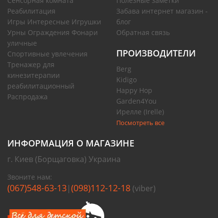
Сенсорная комната
Полезные заметки
Реабилитация
Забава интернет магазин -
Игры Интересные Игрушки
блог
Урны Ограждения Фонари
Обратная связь
уличные
ПРОИЗВОДИТЕЛИ
Спортивные увлечения
Тренажер для
Berg
кинезитерапии
Kidigo
реабилитационный
Happy Hop
Распродажа
Garden4You
Ирелле (Irelle)
Посмотреть все
ИНФОРМАЦИЯ О МАГАЗИНЕ
г. Киев (Борщаговка) Украина
Звоните нам:
(067)548-63-13
(098)112-12-18
|
(viber)