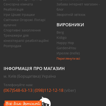
Сенсорна кімната
Забава інтернет магазин -
Реабілітація
блог
Ігри Цікаві Іграшки
Зворотній зв'язок
Смітники Огорожі Ліхтарі
ВИРОБНИКИ
вуличні
Спортивні захоплення
Berg
Тренажери для
Kidigo
кінезітерапії реабілітаційні
Happy Hop
Розпродаж
Garden4You
Ирелле (Irelle)
Переглянути всі
ІНФОРМАЦІЯ ПРО МАГАЗИН
м. Київ (Борщагівка) Україна
Телефонуйте нам:
(067)548-63-13
(098)112-12-18
|
(viber)