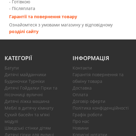
- Готівкою
- Післяплата
Гарантії та повернення товару
Ознайомтеся з умовами магазину у відповідному
розділі сайту
КАТЕГОРІЇ
ІНФОРМАЦІЯ
Батути
Контакти
Дитячі майданчики
Гарантія повернення та
Будиночки Турніки
обміну товара
Дитячі Гойдалки Гірки та
Доставка
пісочниці вуличні
Оплата
Дитячі ліжка машина
Договір оферти
Меблі в дитячу кімнату
Політика конфіденційності
Сухий басейн та м'які
Графік роботи
модулі
Про нас
Шведські стінки дітям
Новини
Дитячі гірки для вулиці
Корисні нотатки