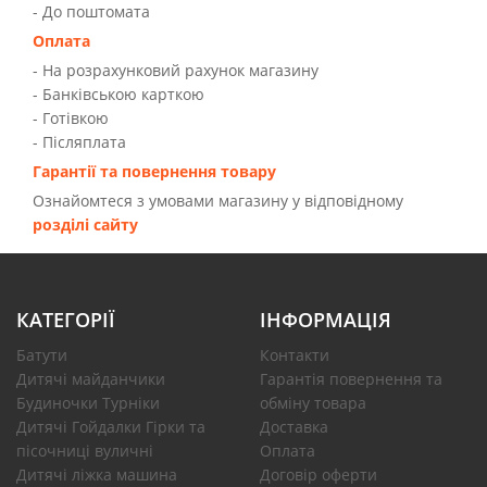
- До поштомата
Оплата
- На розрахунковий рахунок магазину
- Банківською карткою
- Готівкою
- Післяплата
Гарантії та повернення товару
Ознайомтеся з умовами магазину у відповідному
розділі сайту
КАТЕГОРІЇ
ІНФОРМАЦІЯ
Батути
Контакти
Дитячі майданчики
Гарантія повернення та
Будиночки Турніки
обміну товара
Дитячі Гойдалки Гірки та
Доставка
пісочниці вуличні
Оплата
Дитячі ліжка машина
Договір оферти