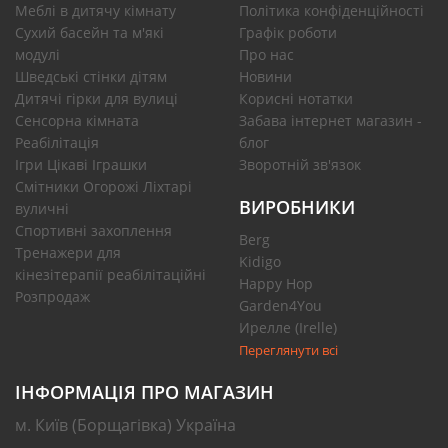
Меблі в дитячу кімнату
Політика конфіденційності
Сухий басейн та м'які
Графік роботи
модулі
Про нас
Шведські стінки дітям
Новини
Дитячі гірки для вулиці
Корисні нотатки
Сенсорна кімната
Забава інтернет магазин -
Реабілітація
блог
Ігри Цікаві Іграшки
Зворотній зв'язок
Смітники Огорожі Ліхтарі
ВИРОБНИКИ
вуличні
Спортивні захоплення
Berg
Тренажери для
Kidigo
кінезітерапії реабілітаційні
Happy Hop
Розпродаж
Garden4You
Ирелле (Irelle)
Переглянути всі
ІНФОРМАЦІЯ ПРО МАГАЗИН
м. Київ (Борщагівка) Україна