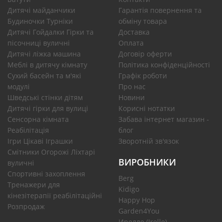
Дитячі майданчики
Гарантія повернення та
Будиночки Турніки
обміну товара
Дитячі Гойдалки Гірки та
Доставка
пісочниці вуличні
Оплата
Дитячі ліжка машина
Договір оферти
Меблі в дитячу кімнату
Політика конфіденційності
Сухий басейн та м'які
Графік роботи
модулі
Про нас
Шведські стінки дітям
Новини
Дитячі гірки для вулиці
Корисні нотатки
Сенсорна кімната
Забава інтернет магазин -
Реабілітація
блог
Ігри Цікаві Іграшки
Зворотній зв'язок
Смітники Огорожі Ліхтарі
ВИРОБНИКИ
вуличні
Спортивні захоплення
Berg
Тренажери для
Kidigo
кінезітерапії реабілітаційні
Happy Hop
Розпродаж
Garden4You
Ирелле (Irelle)