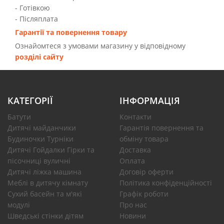
- Готівкою
- Післяплата
Гарантії та повернення товару
Ознайомтеся з умовами магазину у відповідному
розділі сайту
КАТЕГОРІЇ
ІНФОРМАЦІЯ
Батути
Контакти
Дитячі майданчики
Гарантія повернення та
Будиночки Турніки
обміну товара
Дитячі Гойдалки Гірки та
Доставка
пісочниці вуличні
Оплата
Дитячі ліжка машина
Договір оферти
Меблі в дитячу кімнату
Політика конфіденційності
Сухий басейн та м'які
Графік роботи
модулі
Про нас
Шведські стінки дітям
Новини