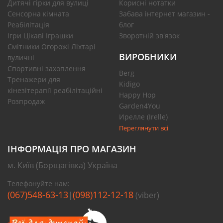
Дитячі гірки для вулиці
Корисні нотатки
Сенсорна кімната
Забава інтернет магазин -
Реабілітація
блог
Ігри Цікаві Іграшки
Зворотній зв'язок
Смітники Огорожі Ліхтарі
ВИРОБНИКИ
вуличні
Спортивні захоплення
Berg
Тренажери для
Kidigo
кінезітерапії реабілітаційні
Happy Hop
Розпродаж
Garden4You
Ирелле (Irelle)
Переглянути всі
ІНФОРМАЦІЯ ПРО МАГАЗИН
м. Київ (Борщагівка) Україна
Телефонуйте нам:
(067)548-63-13
(098)112-12-18
|
(viber)