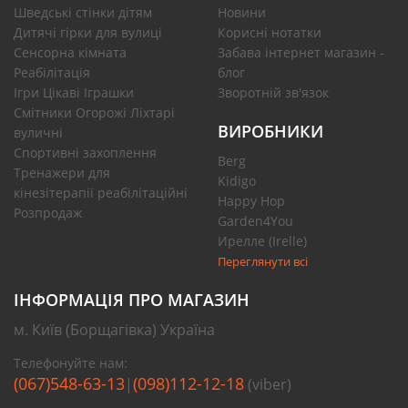
Шведські стінки дітям
Новини
Дитячі гірки для вулиці
Корисні нотатки
Сенсорна кімната
Забава інтернет магазин -
Реабілітація
блог
Ігри Цікаві Іграшки
Зворотній зв'язок
Смітники Огорожі Ліхтарі
ВИРОБНИКИ
вуличні
Спортивні захоплення
Berg
Тренажери для
Kidigo
кінезітерапії реабілітаційні
Happy Hop
Розпродаж
Garden4You
Ирелле (Irelle)
Переглянути всі
ІНФОРМАЦІЯ ПРО МАГАЗИН
м. Київ (Борщагівка) Україна
Телефонуйте нам:
(067)548-63-13
(098)112-12-18
|
(viber)