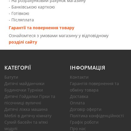
- На розрахунковий рахунок магазину
- Банківською карткою
- Готівкою
- Післяплата
Гарантії та повернення товару
Ознайомтеся з умовами магазину у відповідному
розділі сайту
КАТЕГОРІЇ
ІНФОРМАЦІЯ
Батути
Контакти
Дитячі майданчики
Гарантія повернення та
Будиночки Турніки
обміну товара
Дитячі Гойдалки Гірки та
Доставка
пісочниці вуличні
Оплата
Дитячі ліжка машина
Договір оферти
Меблі в дитячу кімнату
Політика конфіденційності
Сухий басейн та м'які
Графік роботи
модулі
Про нас