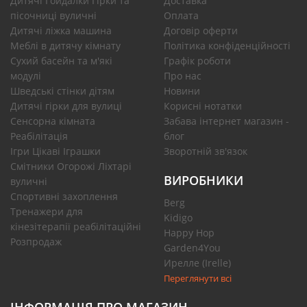
Дитячі Гойдалки Гірки та
Доставка
пісочниці вуличні
Оплата
Дитячі ліжка машина
Договір оферти
Меблі в дитячу кімнату
Політика конфіденційності
Сухий басейн та м'які
Графік роботи
модулі
Про нас
Шведські стінки дітям
Новини
Дитячі гірки для вулиці
Корисні нотатки
Сенсорна кімната
Забава інтернет магазин -
Реабілітація
блог
Ігри Цікаві Іграшки
Зворотній зв'язок
Смітники Огорожі Ліхтарі
ВИРОБНИКИ
вуличні
Спортивні захоплення
Berg
Тренажери для
Kidigo
кінезітерапії реабілітаційні
Happy Hop
Розпродаж
Garden4You
Ирелле (Irelle)
Переглянути всі