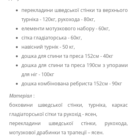
перекладини шведської стінки та верхнього
турніка - 120кг, рукохода - 80кг,
елементи мотузкового набору - 60кг,
сітка гладіаторська - 60кг,
навісний турнік - 50 кг,
дошка для спини та преса 152см - 40кг
дошка для спини та преса 190см з упорами
для ніг - 100кг
дошка комбінована ребриста 152см - 90кг
Матеріал
:
боковини шведської стінки, турніка, каркас
гладіаторської сітки та рукохід - ясен,
перекладини шведської стінки, рукохода,
мотузкової драбинки та трапеції – ясен.