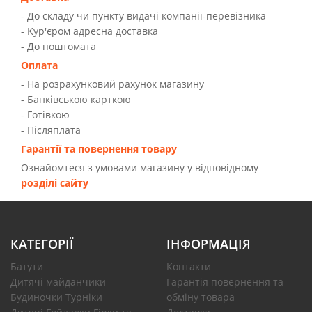
- До складу чи пункту видачі компанії-перевізника
- Kур'єром адресна доставка
- До поштомата
Оплата
- На розрахунковий рахунок магазину
- Банківською карткою
- Готівкою
- Післяплата
Гарантії та повернення товару
Ознайомтеся з умовами магазину у відповідному
розділі сайту
КАТЕГОРІЇ
ІНФОРМАЦІЯ
Батути
Контакти
Дитячі майданчики
Гарантія повернення та
Будиночки Турніки
обміну товара