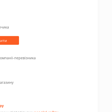
пчика
пити
компанії-перевізника
магазину
ру