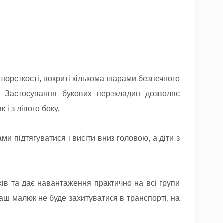
 шорсткості, покриті кількома шарами безпечного
и. Застосування букових перекладин дозволяє
і з лівого боку.
и підтягуватися і висіти вниз головою, а діти з
хів та дає навантаження практично на всі групи
аш малюк не буде захитуватися в транспорті, на