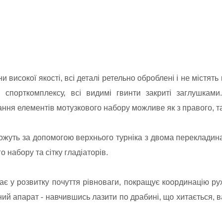
 високої якості, всі деталі ретельно оброблені і не містять
 спорткомплексу, всі видимі гвинти закриті заглушкам
ня елементів мотузкового набору можливе як з правого, так 
зможуть за допомогою верхнього турніка з двома перекладинам
 набору та сітку гладіаторів.
ає у розвитку почуття рівноваги, покращує координацію ру
ний апарат - навчившись лазити по драбині, що хитається, в