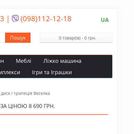
13
|
(098)112-12-18
UA
Пошук
0 товар(ів) - 0 грн.
йн
Меблі
Ліжко машина
мплекси
Ігри та Іграшки
диск і трапеція Веселка
А ЦІНОЮ 8 690 ГРН.