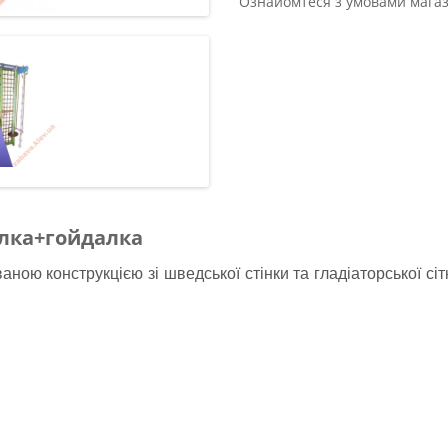
Ознайомтеся з умовами магаз
елка+гойдалка
ною конструкцією зі шведської стінки та гладіаторської сіт