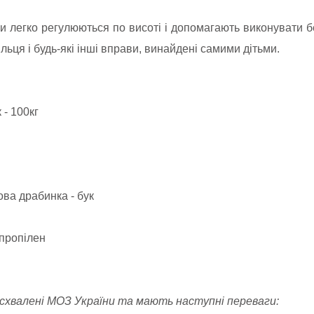
и легко регулюються по висоті і допомагають виконувати бе
ільця і будь-які інші вправи, винайдені самими дітьми.
 - 100кг
ова драбинка - бук
іпропілен
а схвалені МОЗ України та мають наступні переваги: