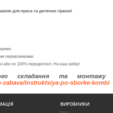
шкою для преса та дитячою гіркою!
кремо.
ми перевізниками.
і або по 100% передоплаті. На ваш вибір!
ного складання та монтажу 
n-zabava/instruktsiya-po-sborke-kombi
МАЦІЯ
ВИРОБНИКИ
Berg