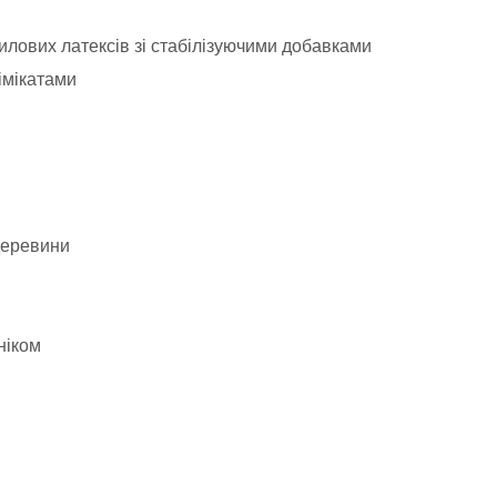
илових латексів зі стабілізуючими добавками
імікатами
 деревини
ніком