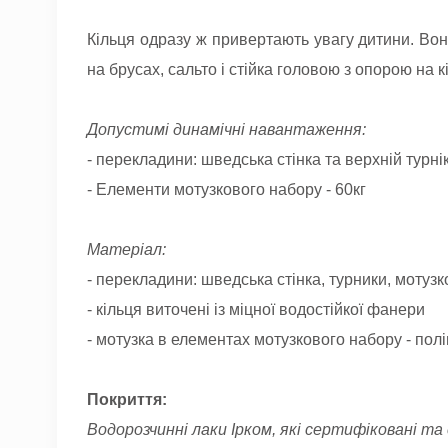
Кільця одразу ж привертають увагу дитини. Вон
на брусах, сальто і стійка головою з опорою на к
Допустимі динамічні навантаження:
- перекладини: шведська стінка та верхній турнік
- Елементи мотузкового набору - 60кг
Матеріал:
- перекладини: шведська стінка, турники, мотузк
- кільця виточені із міцної водостійкої фанери
- мотузка в елементах мотузкового набору - пол
Покриття:
Водорозчинні лаки Ірком, які сертифіковані т