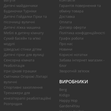
Батути
Контакти
Дитячі майданчики
Гарантія повернення та
Будиночки Турніки
обміну товара
Дитячі Гойдалки Гірки та
Доставка
пісочниці вуличні
Оплата
Дитячі ліжка машина
Договір оферти
Меблі в дитячу кімнату
Політика конфіденційності
Сухий басейн та м'які
Графік роботи
модулі
Про нас
Шведські стінки дітям
Новини
Дитячі гірки для вулиці
Корисні нотатки
Сенсорна кімната
Забава інтернет магазин -
Реабілітація
блог
Ігри Цікаві Іграшки
Зворотній зв'язок
Смітники Огорожі Ліхтарі
ВИРОБНИКИ
вуличні
Спортивні захоплення
Berg
Тренажери для
Kidigo
кінезітерапії реабілітаційні
Happy Hop
Розпродаж
Garden4You