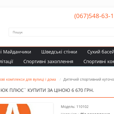
(067)548-63-
чі Майданчики
Шведські стінки
Сухий басе
ітації
Спортивні захоплення
Спортивні ко
ові комплекси для вулиці і дома
Дитячий спортивний куточ
К ПЛЮС` КУПИТИ ЗА ЦІНОЮ 6 670 ГРН.
Модель: 110102