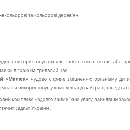
 некольорові та кольорові дерев'яні.
дово використовувати для занять гімнастикою, або про
малюків грою на тривалий час.
ей «Малюк»
чудово сприяє зміцненню організму дитин
омпанія використовує у комплектації найкращі шведські с
ровий комплекс надовго займе їхню увагу, зайнявши зах
дитячих садках України
.