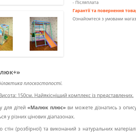
- Післяплата
Гарантії та повернення това
Ознайомтеся з умовами магаз
алюк+»
філактика плоскостопості.
 Висота: 150см. Найякісніший комплекс із представлених.
у для дітей
«Малюк плюс»
ви можете дізнатись з опису
я у різних цінових діапазонах.
о стін (розбірної) та виконаний з натуральних матеріа