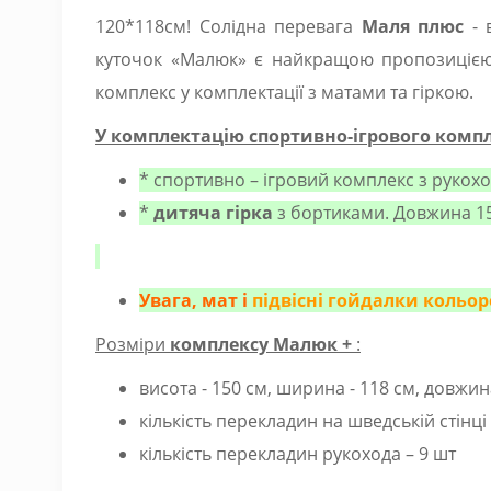
120*118см! Солідна перевага
Маля плюс
- 
куточок «Малюк» є найкращою пропозицією 
комплекс у комплектації з матами та гіркою.
У комплектацію спортивно-ігрового комп
* спортивно – ігровий комплекс з рукоход
*
дитяча гірка
з бортиками. Довжина 15
Увага, мат і
підвісні гойдалки кольор
Розміри
комплексу
Малюк +
:
висота - 150 см, ширина - 118 см, довжина
кількість перекладин на шведській стінці 
кількість перекладин рукохода – 9 шт