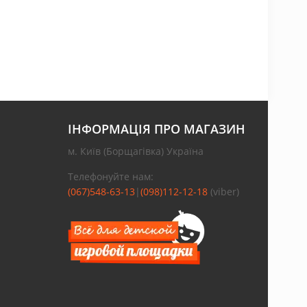
ІНФОРМАЦІЯ ПРО МАГАЗИН
м. Київ (Борщагівка) Україна
Телефонуйте нам:
(067)548-63-13
|
(098)112-12-18
(viber)