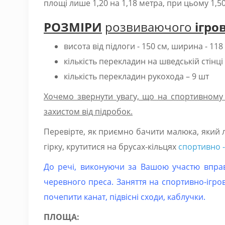
площі лише 1,20 на 1,18 метра, при цьому 1,5
РОЗМІРИ
розвиваючого
ігро
висота від підлоги - 150 см, ширина - 11
кількість перекладин на шведській стінці 
кількість перекладин рукохода – 9 шт
Хочемо звернути увагу, що на спортивному 
захистом від підробок.
Перевірте, як приємно бачити малюка, який 
гірку, крутитися на брусах-кільцях
спортивно -
До речі, виконуючи за Вашою участю вправи
черевного преса. Заняття на спортивно-ігр
почепити канат, підвісні сходи, каблучки.
ПЛОЩА: