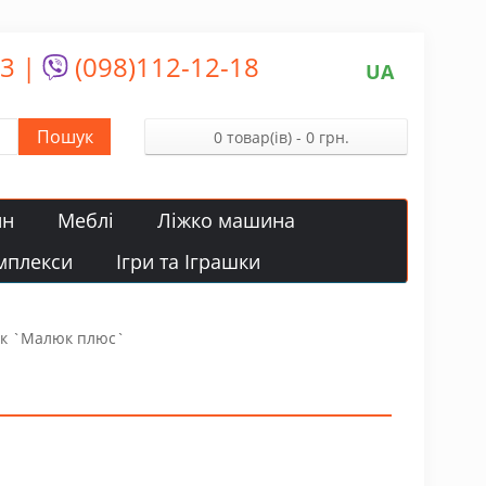
13
|
(098)112-12-18
UA
Пошук
0 товар(ів) - 0 грн.
йн
Меблі
Ліжко машина
мплекси
Ігри та Іграшки
ок `Малюк плюс`