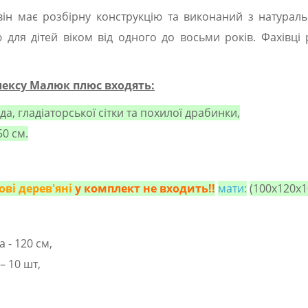
він має розбірну конструкцію та виконаний з натурал
для дітей віком від одного до восьми років. Фахівці
лексу Малюк плюс входять:
а, гладіаторської сітки та похилої драбинки,
0 см.
ові дерев'яні
у комплект не входить!!
мати:
(100х120х1
 - 120 см,
– 10 шт,