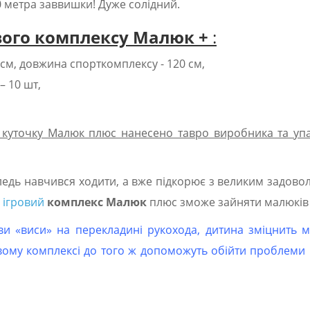
0 метра заввишки! Дуже солідний.
вого комплексу
Малюк +
:
8 см, довжина спорткомплексу - 120 см,
– 10 шт,
куточку Малюк плюс нанесено тавро виробника та упа
ледь навчився ходити, а вже підкорює з великим задов
 ігровий
комплекс Малюк
плюс зможе зайняти малюків
 «виси» на перекладині рукохода, дитина зміцнить м'
овому комплексі до того ж допоможуть обійти проблеми 