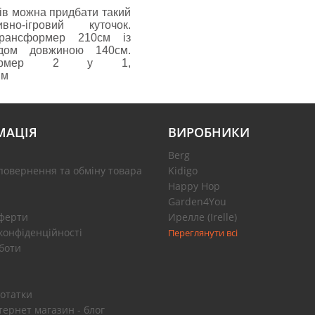
ків можна придбати такий
вно-ігровий куточок.
Трансформер 210см із
одом довжиною 140см.
ансформер 2 у 1,
 м
МАЦІЯ
ВИРОБНИКИ
Berg
повернення та обміну товара
Kidigo
Happy Hop
Garden4You
оферти
Ирелле (Irelle)
конфіденційності
Переглянути всі
боти
отатки
тернет магазин - блог