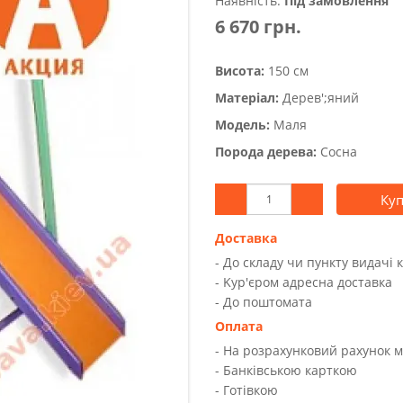
Наявність:
Під замовлення
6 670 грн.
Висота:
150 см
Матеріал:
Дерев';яний
Модель:
Маля
Порода дерева:
Сосна
Ку
Доставка
- До складу чи пункту видачі 
- Kур'єром адресна доставка
- До поштомата
Оплата
- На розрахунковий рахунок 
- Банківською карткою
- Готівкою