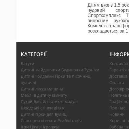
Дітям вже з 1,5 ро
чудовий спорти
Спорткомплекс 
виносним рукох
Комплекс-тр
розкладається за 1
КАТЕГОРІЇ
ІНФОР
Батути
Контакти
Дитячі майданчики Будиночки Турніки
Гарантія 
Дитячі Гойдалки Гірки та пісочниці
Доставка
вуличні
Оплата
Дитячі ліжка машина
Договір 
Меблі в дитячу кімнату
Політика 
Сухий басейн та м'які модулі
Графік ро
Шведські стінки дітям
Про нас
Дитячі гірки для вулиці
Новини
Сенсорна кімната Реабілітація
Корисні н
Ігри Цікаві Іграшки
Забава ін