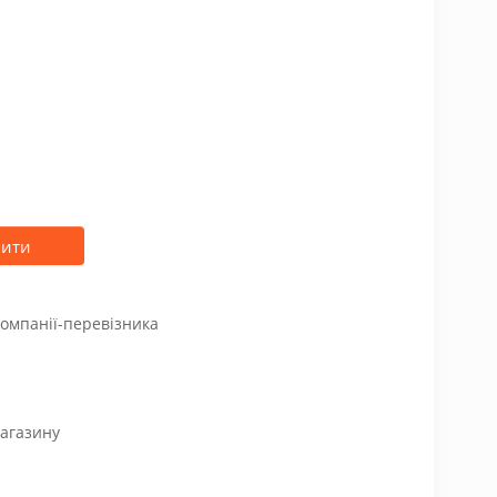
пити
компанії-перевізника
магазину