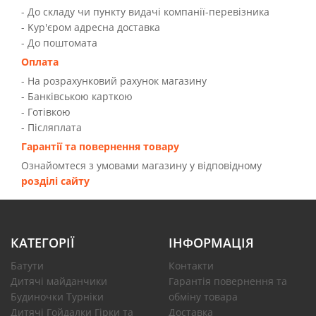
- До складу чи пункту видачі компанії-перевізника
- Kур'єром адресна доставка
- До поштомата
Оплата
- На розрахунковий рахунок магазину
- Банківською карткою
- Готівкою
- Післяплата
Гарантії та повернення товару
Ознайомтеся з умовами магазину у відповідному
розділі сайту
КАТЕГОРІЇ
ІНФОРМАЦІЯ
Батути
Контакти
Дитячі майданчики
Гарантія повернення та
Будиночки Турніки
обміну товара
Дитячі Гойдалки Гірки та
Доставка