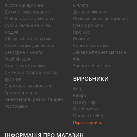
пісочниці вуличні
Оплата
Дитячі ліжка машина
Договір оферти
Меблі в дитячу кімнату
Політика конфіденційності
Сухий басейн та м'які
Графік роботи
модулі
Про нас
Шведські стінки дітям
Новини
Дитячі гірки для вулиці
Корисні нотатки
Сенсорна кімната
Забава інтернет магазин -
Реабілітація
блог
Ігри Цікаві Іграшки
Зворотній зв'язок
Смітники Огорожі Ліхтарі
ВИРОБНИКИ
вуличні
Спортивні захоплення
Berg
Тренажери для
Kidigo
кінезітерапії реабілітаційні
Happy Hop
Розпродаж
Garden4You
Ирелле (Irelle)
Переглянути всі
ІНФОРМАЦІЯ ПРО МАГАЗИН