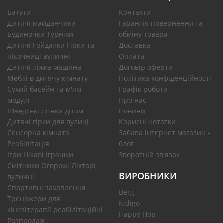
Батути
Контакти
Дитячі майданчики
Гарантія повернення та
Будиночки Турніки
обміну товара
Дитячі Гойдалки Гірки та
Доставка
пісочниці вуличні
Оплата
Дитячі ліжка машина
Договір оферти
Меблі в дитячу кімнату
Політика конфіденційності
Сухий басейн та м'які
Графік роботи
модулі
Про нас
Шведські стінки дітям
Новини
Дитячі гірки для вулиці
Корисні нотатки
Сенсорна кімната
Забава інтернет магазин -
Реабілітація
блог
Ігри Цікаві Іграшки
Зворотній зв'язок
Смітники Огорожі Ліхтарі
ВИРОБНИКИ
вуличні
Спортивні захоплення
Berg
Тренажери для
Kidigo
кінезітерапії реабілітаційні
Happy Hop
Розпродаж