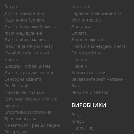
Батути
Контакти
Дитячі майданчики
Гарантія повернення та
Будиночки Турніки
обміну товара
Дитячі Гойдалки Гірки та
Доставка
пісочниці вуличні
Оплата
Дитячі ліжка машина
Договір оферти
Меблі в дитячу кімнату
Політика конфіденційності
Сухий басейн та м'які
Графік роботи
модулі
Про нас
Шведські стінки дітям
Новини
Дитячі гірки для вулиці
Корисні нотатки
Сенсорна кімната
Забава інтернет магазин -
Реабілітація
блог
Ігри Цікаві Іграшки
Зворотній зв'язок
Смітники Огорожі Ліхтарі
ВИРОБНИКИ
вуличні
Спортивні захоплення
Berg
Тренажери для
Kidigo
кінезітерапії реабілітаційні
Happy Hop
Розпродаж