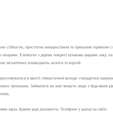
ою стійкістю, простотою використання та тривалим терміном слу
ою опорами. Елементи з дерева покриті кількома шарами лаку, н
ня, механічних пошкоджень, вологи та корозії.
ристовуватися в якості гімнастичної колоди стандартної шири
ових тренувань. Займатися на лаві можуть люди з будь-яким р
еннях.
мо зараз, будемо раді допомогти. Телефони у шапці на сайті.