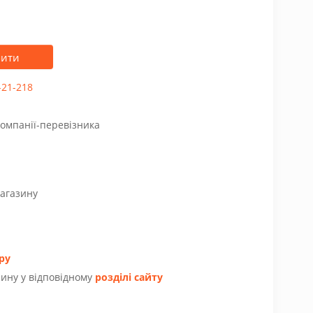
пити
-21-218
компанії-перевізника
магазину
ру
ину у відповідному
розділі сайту