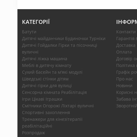
КАТЕГОРІЇ
ІНФОР
Батути
Контакти
Дитячі майданчики Будиночки Турніки
Гарантія 
Дитячі Гойдалки Гірки та пісочниці
Доставка
вуличні
Оплата
Дитячі ліжка машина
Договір 
Меблі в дитячу кімнату
Політика 
Сухий басейн та м'які модулі
Графік ро
Шведські стінки дітям
Про нас
Дитячі гірки для вулиці
Новини
Сенсорна кімната Реабілітація
Корисні н
Ігри Цікаві Іграшки
Забава ін
Смітники Огорожі Ліхтарі вуличні
Зворотній
Спортивні захоплення
Тренажери для кінезітерапії
реабілітаційні
Розпродаж