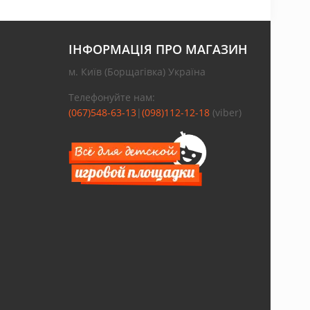
ІНФОРМАЦІЯ ПРО МАГАЗИН
м. Київ (Борщагівка) Україна
Телефонуйте нам:
(067)548-63-13
|
(098)112-12-18
(viber)