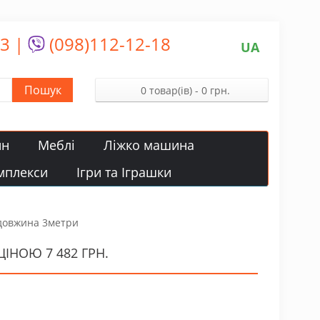
13
|
(098)112-12-18
UA
Пошук
0 товар(ів) - 0 грн.
йн
Меблі
Ліжко машина
мплекси
Ігри та Іграшки
 довжина 3метри
ІНОЮ 7 482 ГРН.