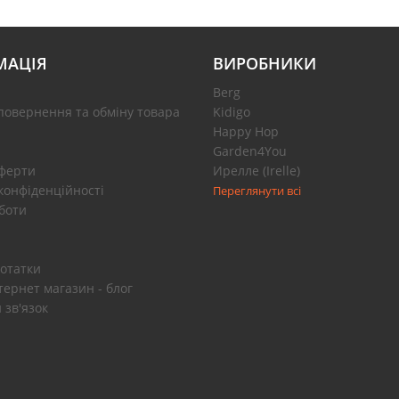
МАЦІЯ
ВИРОБНИКИ
Berg
повернення та обміну товара
Kidigo
Happy Hop
Garden4You
оферти
Ирелле (Irelle)
конфіденційності
Переглянути всі
боти
отатки
тернет магазин - блог
 зв'язок