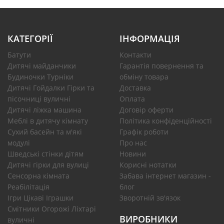
КАТЕГОРІЇ
ІНФОРМАЦІЯ
Батути
Контакти
Дитячі майданчики
Гарантія повернення та
Будиночки Турніки
обміну товара
Дитячі Гойдалки Гірки та
Доставка
пісочниці вуличні
Оплата
Дитячі ліжка машина
Договір оферти
Меблі в дитячу кімнату
Політика конфіденційності
Сухий басейн та м'які
Графік роботи
модулі
Про нас
Шведські стінки дітям
Новини
Дитячі гірки для вулиці
Корисні нотатки
Сенсорна кімната
Забава інтернет магазин -
Реабілітація
блог
Ігри Цікаві Іграшки
Зворотній зв'язок
Смітники Огорожі Ліхтарі
ВИРОБНИКИ
вуличні