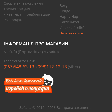
Спортивні захоплення
Berg
Тренажери для
Kidigo
кінезітерапії реабілітаційні
Happy Hop
Розпродаж
Garden4You
Ирелле (Irelle)
Переглянути всі
ІНФОРМАЦІЯ ПРО МАГАЗИН
м. Київ (Борщагівка) Україна
Телефонуйте нам:
(067)548-63-13
(098)112-12-18
|
(viber)
Забава © 2012 - 2026 Всі права захищено.