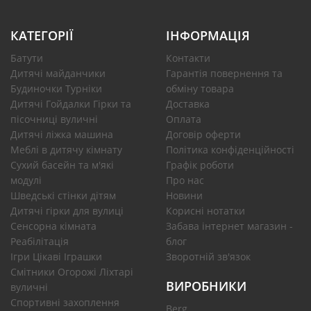
КАТЕГОРІЇ
ІНФОРМАЦІЯ
Батути
Контакти
Дитячі майданчики
Гарантія повернення та
Будиночки Турніки
обміну товара
Дитячі Гойдалки Гірки та
Доставка
пісочниці вуличні
Оплата
Дитячі ліжка машина
Договір оферти
Меблі в дитячу кімнату
Політика конфіденційності
Сухий басейн та м'які
Графік роботи
модулі
Про нас
Шведські стінки дітям
Новини
Дитячі гірки для вулиці
Корисні нотатки
Сенсорна кімната
Забава інтернет магазин -
Реабілітація
блог
Ігри Цікаві Іграшки
Зворотній зв'язок
Смітники Огорожі Ліхтарі
ВИРОБНИКИ
вуличні
Спортивні захоплення
Berg