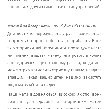
локтях;- для других гимнастических упражнений.
Мати для дому
: нехай ігри будуть безпечними
Діти постійно перебувають у русі – займаються
спортом або просто бігають та стрибають. Вони
як моторчики, які не зупинити, проте дуже часто
ми повинні втішати малечу, яка розбила коліна
або вдарилася. І це в кращому разі - адже дитина
може отримати досить серйозну травму, невдало
впавши. Нехай ваших дітей надійно захистять
міцні мати, м'які та надійні!
Наші мати відрізняються високою якістю, вони
безпечні для здоров'я. Зі спортивним матом
заняття спортом та ігри стануть набагато