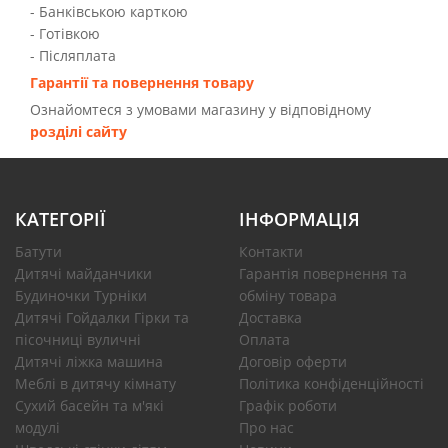
- Банківською карткою
- Готівкою
- Післяплата
Гарантії та повернення товару
Ознайомтеся з умовами магазину у відповідному
розділі сайту
КАТЕГОРІЇ
ІНФОРМАЦІЯ
Батути
Контакти
Дитячі майданчики
Гарантія повернення та
Будиночки Турніки
обміну товара
Дитячі Гойдалки Гірки та
Доставка
пісочниці вуличні
Оплата
Дитячі ліжка машина
Договір оферти
Меблі в дитячу кімнату
Політика конфіденційності
Сухий басейн та м'які
Графік роботи
модулі
Про нас