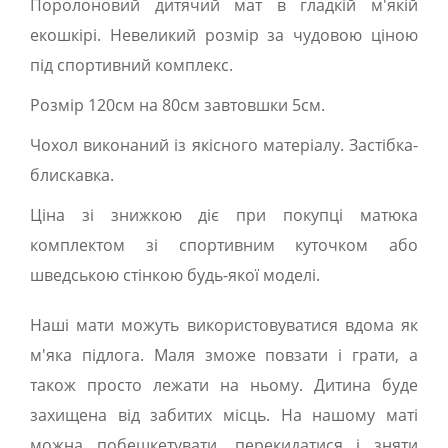
Поролоновий дитячий мат в гладкій м'якій
екошкірі. Невеликий розмір за чудовою ціною
під спортивний комплекс.
Розмір 120см на 80см завтовшки 5см.
Чохол виконаний із якісного матеріалу. Застібка-
блискавка.
Ціна зі знижкою діє при покупці матюка
комплектом зі спортивним куточком або
шведською стінкою будь-якої моделі.
Наші мати можуть використовуватися вдома як
м'яка підлога. Маля зможе повзати і грати, а
також просто лежати на ньому. Дитина буде
захищена від забитих місць. На нашому маті
можна побешкетувати, перекидатися і зняти