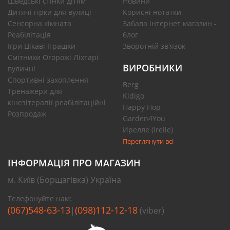
Шведські стінки дітям
Новини
Дитячі гірки для вулиці
Корисні нотатки
Сенсорна кімната
Забава інтернет магазин -
Реабілітація
блог
Ігри Цікаві Іграшки
Зворотній зв'язок
Смітники Огорожі Ліхтарі
ВИРОБНИКИ
вуличні
Спортивні захоплення
Berg
Тренажери для
Kidigo
кінезітерапії реабілітаційні
Happy Hop
Розпродаж
Garden4You
Ирелле (Irelle)
Переглянути всі
ІНФОРМАЦІЯ ПРО МАГАЗИН
м. Київ (Борщагівка) Україна
Телефонуйте нам:
(067)548-63-13
(098)112-12-18
|
(viber)