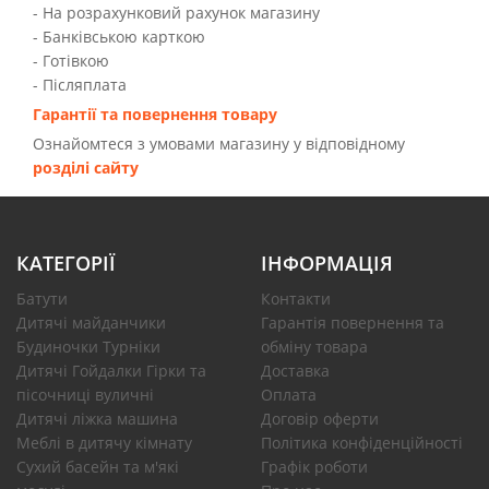
- На розрахунковий рахунок магазину
- Банківською карткою
- Готівкою
- Післяплата
Гарантії та повернення товару
Ознайомтеся з умовами магазину у відповідному
розділі сайту
КАТЕГОРІЇ
ІНФОРМАЦІЯ
Батути
Контакти
Дитячі майданчики
Гарантія повернення та
Будиночки Турніки
обміну товара
Дитячі Гойдалки Гірки та
Доставка
пісочниці вуличні
Оплата
Дитячі ліжка машина
Договір оферти
Меблі в дитячу кімнату
Політика конфіденційності
Сухий басейн та м'які
Графік роботи