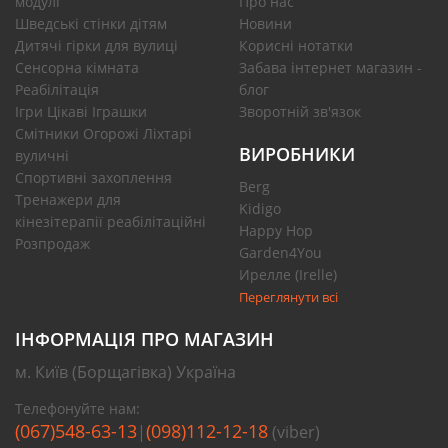
модулі
Про нас
Шведські стінки дітям
Новини
Дитячі гірки для вулиці
Корисні нотатки
Сенсорна кімната
Забава інтернет магазин -
Реабілітація
блог
Ігри Цікаві Іграшки
Зворотній зв'язок
Смітники Огорожі Ліхтарі
ВИРОБНИКИ
вуличні
Спортивні захоплення
Berg
Тренажери для
Kidigo
кінезітерапії реабілітаційні
Happy Hop
Розпродаж
Garden4You
Ирелле (Irelle)
Переглянути всі
ІНФОРМАЦІЯ ПРО МАГАЗИН
м. Київ (Борщагівка) Україна
Телефонуйте нам:
(067)548-63-13
(098)112-12-18
|
(viber)