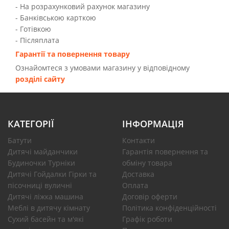
- На розрахунковий рахунок магазину
- Банківською карткою
- Готівкою
- Післяплата
Гарантії та повернення товару
Ознайомтеся з умовами магазину у відповідному
розділі сайту
КАТЕГОРІЇ
ІНФОРМАЦІЯ
Батути
Контакти
Дитячі майданчики
Гарантія повернення та
Будиночки Турніки
обміну товара
Дитячі Гойдалки Гірки та
Доставка
пісочниці вуличні
Оплата
Дитячі ліжка машина
Договір оферти
Меблі в дитячу кімнату
Політика конфіденційності
Сухий басейн та м'які
Графік роботи