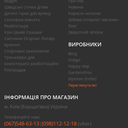
модулі
Про нас
Шведські стінки дітям
Новини
Дитячі гірки для вулиці
Корисні нотатки
Сенсорна кімната
Забава інтернет магазин -
Реабілітація
блог
Ігри Цікаві Іграшки
Зворотній зв'язок
Смітники Огорожі Ліхтарі
ВИРОБНИКИ
вуличні
Спортивні захоплення
Berg
Тренажери для
Kidigo
кінезітерапії реабілітаційні
Happy Hop
Розпродаж
Garden4You
Ирелле (Irelle)
Переглянути всі
ІНФОРМАЦІЯ ПРО МАГАЗИН
м. Київ (Борщагівка) Україна
Телефонуйте нам:
(067)548-63-13
(098)112-12-18
|
(viber)