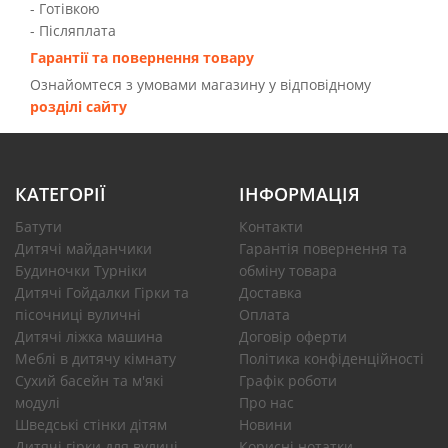
- Готівкою
- Післяплата
Гарантії та повернення товару
Ознайомтеся з умовами магазину у відповідному
розділі сайту
КАТЕГОРІЇ
ІНФОРМАЦІЯ
Батути
Контакти
Дитячі майданчики
Гарантія повернення та
Будиночки Турніки
обміну товара
Дитячі Гойдалки Гірки та
Доставка
пісочниці вуличні
Оплата
Дитячі ліжка машина
Договір оферти
Меблі в дитячу кімнату
Політика конфіденційності
Сухий басейн та м'які
Графік роботи
модулі
Про нас
Шведські стінки дітям
Новини
Дитячі гірки для вулиці
Корисні нотатки