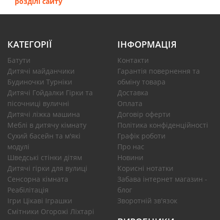
розділі сайту
КАТЕГОРІЇ
ІНФОРМАЦІЯ
Батути
Контакти
Дитячі майданчики
Гарантія повернення та
Будиночки Турніки
обміну товара
Дитячі Гойдалки Гірки та
Доставка
пісочниці вуличні
Оплата
Дитячі ліжка машина
Договір оферти
Меблі в дитячу кімнату
Політика конфіденційності
Сухий басейн та м'які
Графік роботи
модулі
Про нас
Шведські стінки дітям
Новини
Дитячі гірки для вулиці
Корисні нотатки
Сенсорна кімната
Забава інтернет магазин -
Реабілітація
блог
Ігри Цікаві Іграшки
Зворотній зв'язок
Смітники Огорожі Ліхтарі