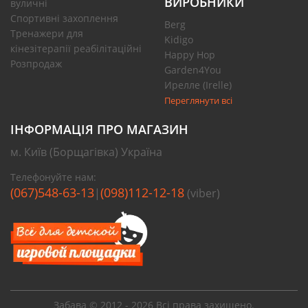
ВИРОБНИКИ
вуличні
Спортивні захоплення
Berg
Тренажери для
Kidigo
кінезітерапії реабілітаційні
Happy Hop
Розпродаж
Garden4You
Ирелле (Irelle)
Переглянути всі
ІНФОРМАЦІЯ ПРО МАГАЗИН
м. Київ (Борщагівка) Україна
Телефонуйте нам:
(067)548-63-13
(098)112-12-18
|
(viber)
Забава © 2012 - 2026 Всі права захищено.