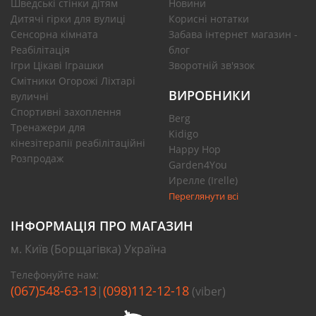
Шведські стінки дітям
Новини
Дитячі гірки для вулиці
Корисні нотатки
Сенсорна кімната
Забава інтернет магазин -
Реабілітація
блог
Ігри Цікаві Іграшки
Зворотній зв'язок
Смітники Огорожі Ліхтарі
ВИРОБНИКИ
вуличні
Спортивні захоплення
Berg
Тренажери для
Kidigo
кінезітерапії реабілітаційні
Happy Hop
Розпродаж
Garden4You
Ирелле (Irelle)
Переглянути всі
ІНФОРМАЦІЯ ПРО МАГАЗИН
м. Київ (Борщагівка) Україна
Телефонуйте нам:
(067)548-63-13
(098)112-12-18
|
(viber)