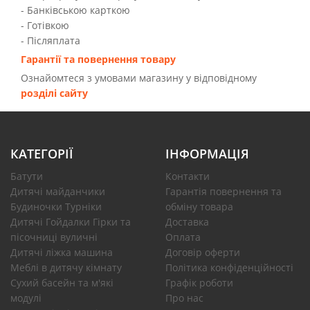
- Банківською карткою
- Готівкою
- Післяплата
Гарантії та повернення товару
Ознайомтеся з умовами магазину у відповідному
розділі сайту
КАТЕГОРІЇ
ІНФОРМАЦІЯ
Батути
Контакти
Дитячі майданчики
Гарантія повернення та
Будиночки Турніки
обміну товара
Дитячі Гойдалки Гірки та
Доставка
пісочниці вуличні
Оплата
Дитячі ліжка машина
Договір оферти
Меблі в дитячу кімнату
Політика конфіденційності
Сухий басейн та м'які
Графік роботи
модулі
Про нас