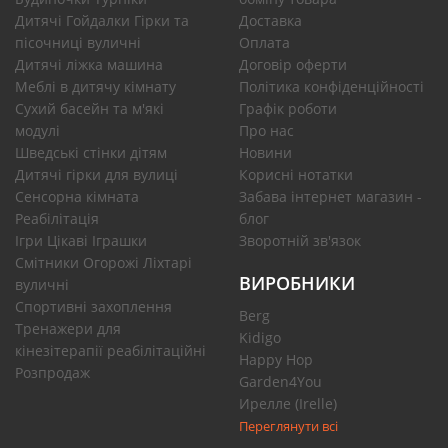
Дитячі Гойдалки Гірки та
Доставка
пісочниці вуличні
Оплата
Дитячі ліжка машина
Договір оферти
Меблі в дитячу кімнату
Політика конфіденційності
Сухий басейн та м'які
Графік роботи
модулі
Про нас
Шведські стінки дітям
Новини
Дитячі гірки для вулиці
Корисні нотатки
Сенсорна кімната
Забава інтернет магазин -
Реабілітація
блог
Ігри Цікаві Іграшки
Зворотній зв'язок
Смітники Огорожі Ліхтарі
ВИРОБНИКИ
вуличні
Спортивні захоплення
Berg
Тренажери для
Kidigo
кінезітерапії реабілітаційні
Happy Hop
Розпродаж
Garden4You
Ирелле (Irelle)
Переглянути всі