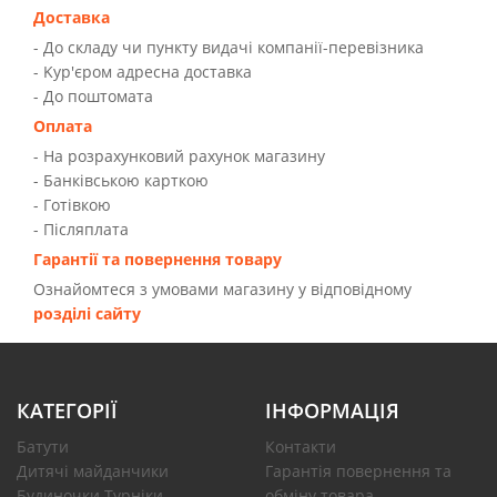
Доставка
- До складу чи пункту видачі компанії-перевізника
- Kур'єром адресна доставка
- До поштомата
Оплата
- На розрахунковий рахунок магазину
- Банківською карткою
- Готівкою
- Післяплата
Гарантії та повернення товару
Ознайомтеся з умовами магазину у відповідному
розділі сайту
КАТЕГОРІЇ
ІНФОРМАЦІЯ
Батути
Контакти
Дитячі майданчики
Гарантія повернення та
Будиночки Турніки
обміну товара