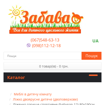
(067)548-63-13
UA
(098)112-12-18
Пошук
0 товар(ів) - 0 грн.
Каталог
Меблі в дитячу кімнату
Ліжко двоярусне дитяче (двоповерхове)
Ліжечко горище спортивне (babyson 12) 80x190см