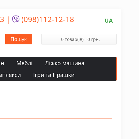
13
|
(098)112-12-18
UA
Пошук
0 товар(ів) - 0 грн.
йн
Меблі
Ліжко машина
мплекси
Ігри та Іграшки