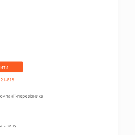
пити
-21-818
компанії-перевізника
магазину