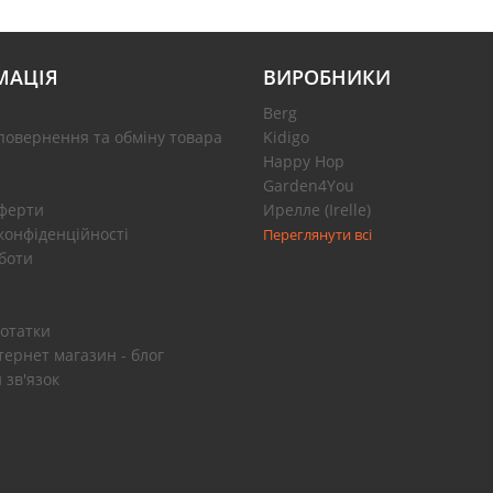
МАЦІЯ
ВИРОБНИКИ
Berg
повернення та обміну товара
Kidigo
Happy Hop
Garden4You
оферти
Ирелле (Irelle)
конфіденційності
Переглянути всі
боти
отатки
тернет магазин - блог
 зв'язок