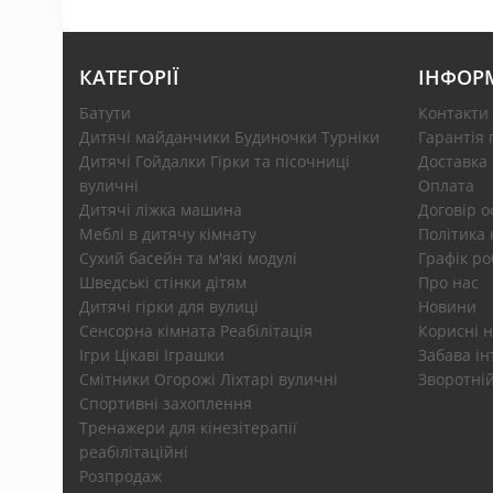
КАТЕГОРІЇ
ІНФОР
Батути
Контакти
Дитячі майданчики Будиночки Турніки
Гарантія 
Дитячі Гойдалки Гірки та пісочниці
Доставка
вуличні
Оплата
Дитячі ліжка машина
Договір 
Меблі в дитячу кімнату
Політика 
Сухий басейн та м'які модулі
Графік ро
Шведські стінки дітям
Про нас
Дитячі гірки для вулиці
Новини
Сенсорна кімната Реабілітація
Корисні н
Ігри Цікаві Іграшки
Забава ін
Смітники Огорожі Ліхтарі вуличні
Зворотній
Спортивні захоплення
Тренажери для кінезітерапії
реабілітаційні
Розпродаж