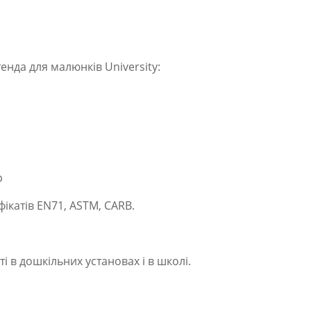
енда для малюнків University:
р
фікатів EN71, ASTM, CARB.
ті в дошкільних установах і в школі.