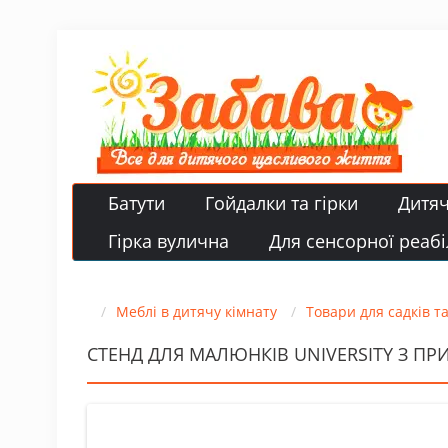
Батути
Гойдалки та гірки
Дитя
Гірка вулична
Для сенсорної реабіл
Меблі в дитячу кімнату
Товари для садків т
СТЕНД ДЛЯ МАЛЮНКІВ UNIVERSITY З ПР