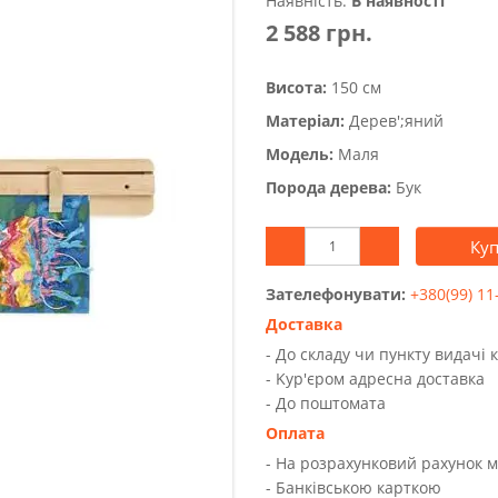
Наявність:
В наявності
2 588 грн.
Висота:
150 см
Матеріал:
Дерев';яний
Модель:
Маля
Порода дерева:
Бук
Ку
Зателефонувати:
+380(99) 11
Доставка
- До складу чи пункту видачі 
- Kур'єром адресна доставка
- До поштомата
Оплата
- На розрахунковий рахунок 
- Банківською карткою