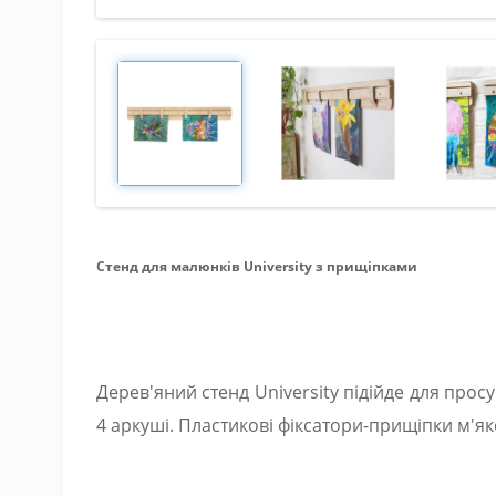
Стенд для малюнків University з прищіпками
Дерев'яний стенд University підійде для прос
4 аркуші. Пластикові фіксатори-прищіпки м'я