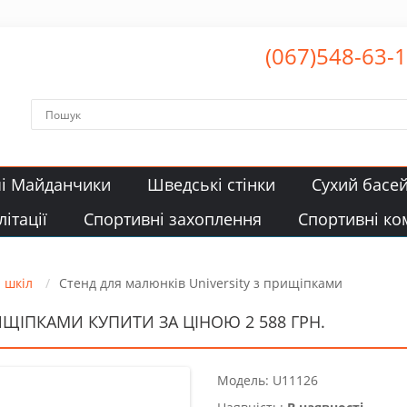
(067)548-63-
чі Майданчики
Шведські стінки
Сухий басе
ітації
Спортивні захоплення
Спортивні ко
а шкіл
Стенд для малюнків University з прищіпками
ИЩІПКАМИ КУПИТИ ЗА ЦІНОЮ 2 588 ГРН.
Модель: U11126