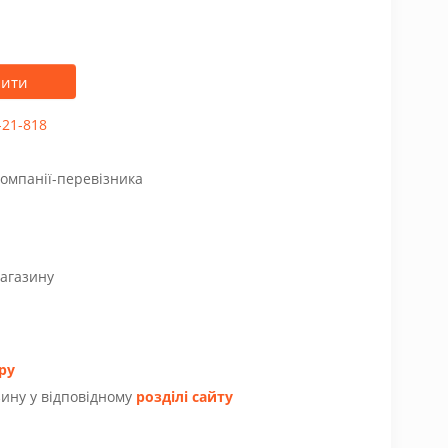
пити
-21-818
компанії-перевізника
магазину
ру
ину у відповідному
розділі сайту