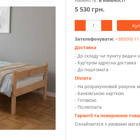
Наявність:
В наявності
5 530 грн.
Ку
Зателефонувати:
+380(99) 11
Доставка
- До складу чи пункту видачі 
- Kур'єром адресна доставка
- До поштомата
Оплата
- На розрахунковий рахунок 
- Банківською карткою
- Готівкою
- Післяплата
Гарантії та повернення това
Ознайомтеся з умовами магаз