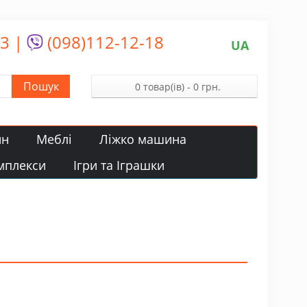
13
|
(098)112-12-18
UA
Пошук
0 товар(ів) - 0 грн.
йн
Меблі
Ліжко машина
мплекси
Ігри та Іграшки