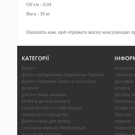
Об`єм - 0,04
Вага - 30 кг
Напишіть нам, щоб отримати якісну консультацію пря
КАТЕГОРІЇ
ІНФОР
Батути
Контакти
Дитячі майданчики Будиночки Турніки
Гарантія 
Дитячі Гойдалки Гірки та пісочниці
Доставка
вуличні
Оплата
Дитячі ліжка машина
Договір 
Меблі в дитячу кімнату
Політика 
Сухий басейн та м'які модулі
Графік ро
Шведські стінки дітям
Про нас
Дитячі гірки для вулиці
Новини
Сенсорна кімната Реабілітація
Корисні н
Ігри Цікаві Іграшки
Забава ін