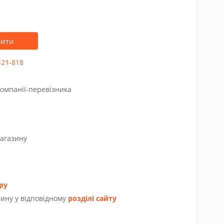
пити
-21-818
компанії-перевізника
магазину
ру
ину у відповідному
розділі сайту