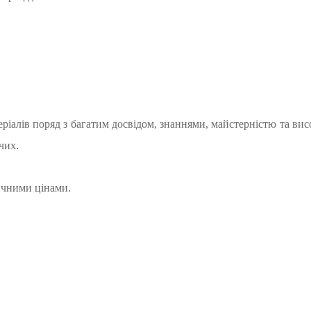
ріалів поряд з багатим досвідом, знаннями, майстерністю та ви
чих.
тичними цінами.