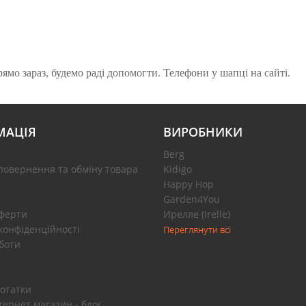
мо зараз, будемо раді допомогти. Телефони у шапці на сайті.
МАЦІЯ
ВИРОБНИКИ
Berg
повернення та обміну товара
Kidigo
Happy Hop
Garden4You
оферти
Ирелле (Irelle)
конфіденційності
Переглянути всі
боти
отатки
тернет магазин - блог