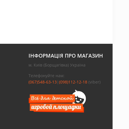
ІНФОРМАЦІЯ ПРО МАГАЗИН
м. Київ (Борщагівка) Україна
Телефонуйте нам:
(067)548-63-13
|
(098)112-12-18
(viber)