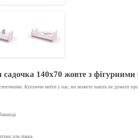
я садочка 140х70 жовте з фігурним
зпечними. Купуючи меблі у нас, ви можете навіть не думати про
Лаванда
трац для ліжка.