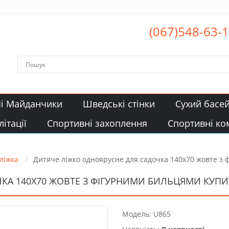
(067)548-63-
чі Майданчики
Шведські стінки
Сухий басе
ітації
Спортивні захоплення
Спортивні ко
 ліжка
Дитяче ліжко одноярусне для садочка 140х70 жовте з
КА 140Х70 ЖОВТЕ З ФІГУРНИМИ БИЛЬЦЯМИ КУПИТИ
Модель: U865