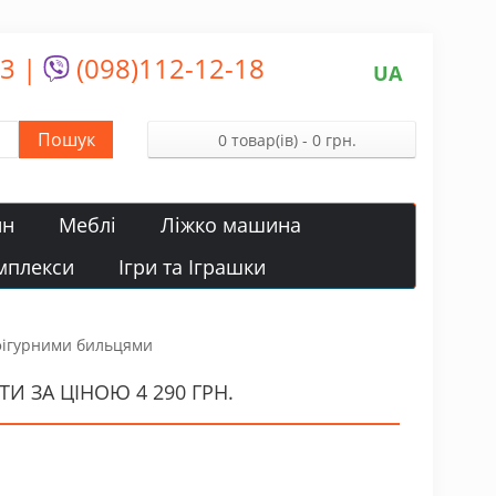
13
|
(098)112-12-18
UA
Пошук
0 товар(ів) - 0 грн.
йн
Меблі
Ліжко машина
мплекси
Ігри та Іграшки
 фігурними бильцями
 ЗА ЦІНОЮ 4 290 ГРН.