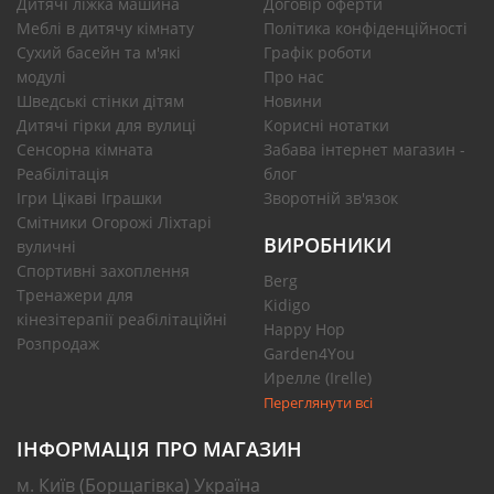
Дитячі ліжка машина
Договір оферти
Меблі в дитячу кімнату
Політика конфіденційності
Сухий басейн та м'які
Графік роботи
модулі
Про нас
Шведські стінки дітям
Новини
Дитячі гірки для вулиці
Корисні нотатки
Сенсорна кімната
Забава інтернет магазин -
Реабілітація
блог
Ігри Цікаві Іграшки
Зворотній зв'язок
Смітники Огорожі Ліхтарі
ВИРОБНИКИ
вуличні
Спортивні захоплення
Berg
Тренажери для
Kidigo
кінезітерапії реабілітаційні
Happy Hop
Розпродаж
Garden4You
Ирелле (Irelle)
Переглянути всі
ІНФОРМАЦІЯ ПРО МАГАЗИН
м. Київ (Борщагівка) Україна