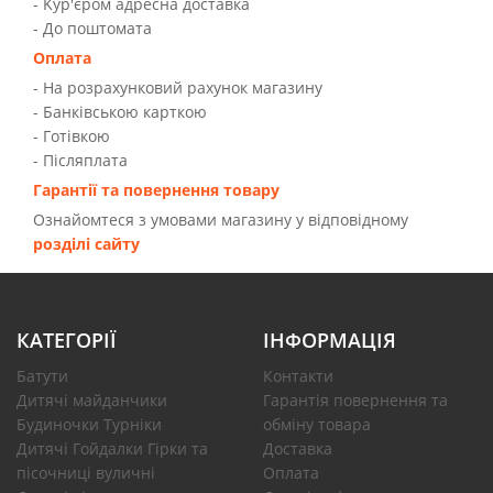
- Kур'єром адресна доставка
- До поштомата
Оплата
- На розрахунковий рахунок магазину
- Банківською карткою
- Готівкою
- Післяплата
Гарантії та повернення товару
Ознайомтеся з умовами магазину у відповідному
розділі сайту
КАТЕГОРІЇ
ІНФОРМАЦІЯ
Батути
Контакти
Дитячі майданчики
Гарантія повернення та
Будиночки Турніки
обміну товара
Дитячі Гойдалки Гірки та
Доставка
пісочниці вуличні
Оплата