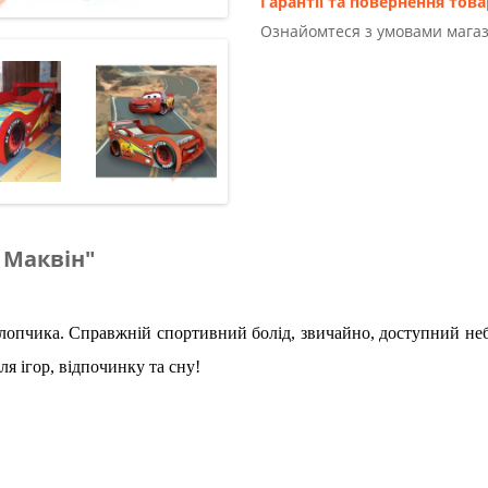
Гарантії та повернення това
Ознайомтеся з умовами магаз
 Маквін"
лопчика. Справжній спортивний болід, звичайно, доступний неб
ля ігор, відпочинку та сну!