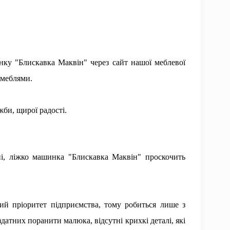
ку "Блискавка Маквін" через сайт нашої меблевої
 меблями.
жби, щирої радості.
ні, ліжко машинка "Блискавка Маквін" проскочить
ний пріоритет підприємства, тому робиться лише з
датних поранити малюка, відсутні крихкі деталі, які