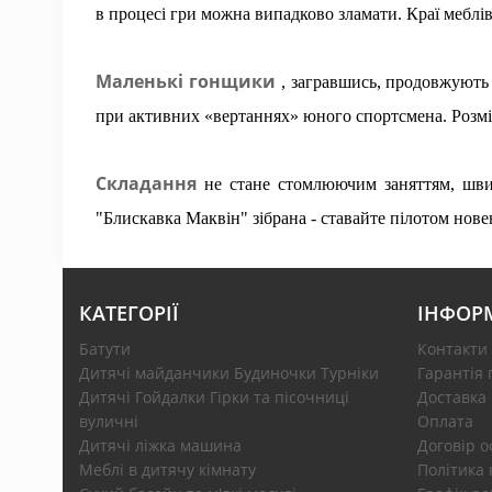
в процесі гри можна випадково зламати. Краї меблі
Маленькі гонщики
, загравшись, продовжують 
при активних «вертаннях» юного спортсмена. Розмір 
Складання
не стане стомлюючим заняттям, шви
"Блискавка Маквін" зібрана - ставайте пілотом нове
КАТЕГОРІЇ
ІНФОР
Батути
Контакти
Дитячі майданчики Будиночки Турніки
Гарантія 
Дитячі Гойдалки Гірки та пісочниці
Доставка
вуличні
Оплата
Дитячі ліжка машина
Договір 
Меблі в дитячу кімнату
Політика 