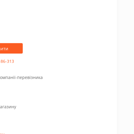
пити
-86-313
компанії-перевізника
магазину