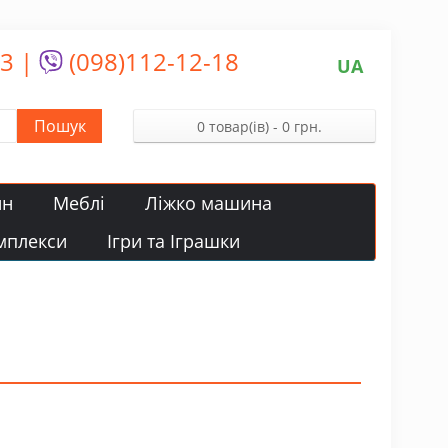
13
|
(098)112-12-18
UA
Пошук
0 товар(ів) - 0 грн.
йн
Меблі
Ліжко машина
мплекси
Ігри та Іграшки