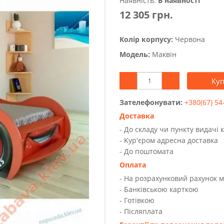
Наявність:
В наявності
12 305 грн.
Колір корпусу:
Червона
Модель:
Маквін
Ку
Зателефонувати:
+380(67) 54
Доставка
- До складу чи пункту видачі 
- Kур'єром адресна доставка
- До поштомата
Оплата
- На розрахунковий рахунок 
- Банківською карткою
- Готівкою
- Післяплата