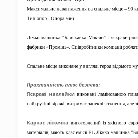
Максимальне навантаження на спальне місце – 90 кг
Тип опор - Опора міні
Ліжко машинка "Блискавка Маквін" - яскраве ріш
фабрики «Промінь». Співробітники компанії роблят
Спальне місце виконане у вигляді героя відомого мул
Практичність плюс безпека:
Яскраві наклейки
виконані ламінованою плів
найкрутіші віражі, витримає запеклі зіткнення, але 
Каркас ліжечка
виготовлений із якісного євр
матеріалів, мають клас емісії Е1. Ліжко машинка "Б