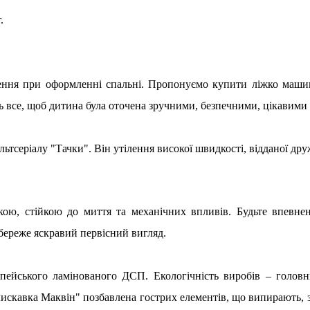
.
ення при оформленні спальні. Пропонуємо купити ліжко машин
ь все, щоб дитина була оточена зручними, безпечними, цікавими
ьтсеріалу "Тачки". Він утілення високої швидкості, відданої дру
кою, стійкою до миття та механічних впливів. Будьте впевне
збереже яскравий первісний вигляд.
опейського ламінованого ДСП. Екологічність виробів – голов
лискавка Маквін" позбавлена гострих елементів, що випирають, з