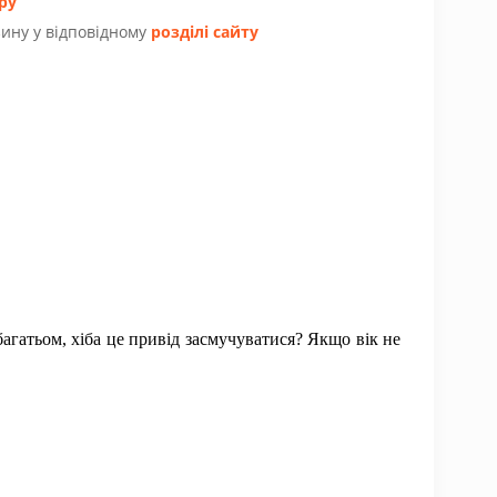
ру
ину у відповідному
розділі сайту
агатьом, хіба це привід засмучуватися? Якщо вік не