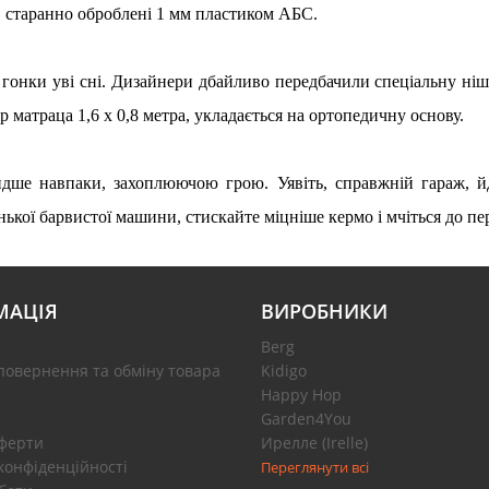
в старанно оброблені 1 мм пластиком АБС.
гонки уві сні. Дизайнери дбайливо передбачили спеціальну ніш
матраца 1,6 x 0,8 метра, укладається на ортопедичну основу.
дше навпаки, захоплюючою грою. Уявіть, справжній гараж, й
нької барвистої машини, стискайте міцніше кермо і мчіться до пе
МАЦІЯ
ВИРОБНИКИ
Berg
повернення та обміну товара
Kidigo
Happy Hop
Garden4You
оферти
Ирелле (Irelle)
конфіденційності
Переглянути всі