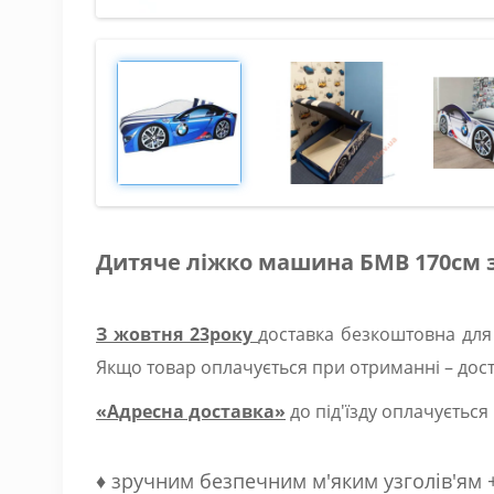
Дитяче ліжко машина БМВ 170см 
З жовтня 23року
доставка безкоштовна для
Якщо товар оплачується при отриманні – дост
«Адресна доставка»
до під'їзду оплачується
♦ зручним безпечним м'яким узголів'ям