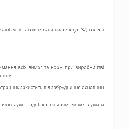
ханізм. А також можна взяти круті 3Д колеса
римання всіх вимог та норм при виробництві
итини.
атрацник захистить від забруднення основний
начно дуже подобається дітям, може служити