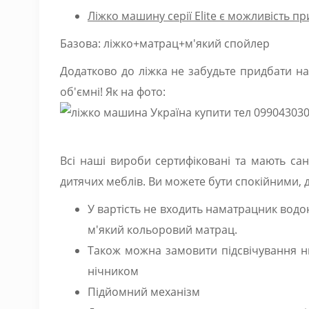
Ліжко машину серії Elite є можливість п
Базова: ліжко+матрац+м'який спойлер
Додатково до ліжка не забудьте придбати на
об'ємні! Як на фото:
Всі наші вироби сертифіковані та мають са
дитячих меблів. Ви можете бути спокійними, 
У вартість не входить наматрацник вод
м'який кольоровий матрац.
Також можна замовити підсвічування ни
нічником
Підйомний механізм