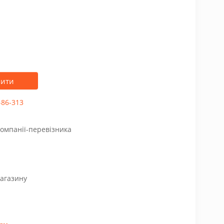
пити
-86-313
компанії-перевізника
магазину