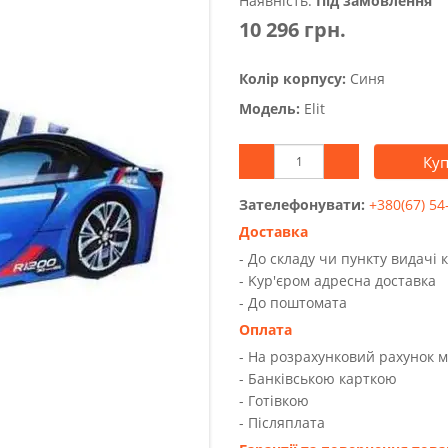
Наявність:
Під замовлення
10 296 грн.
Колір корпусу:
Синя
Модель:
Elit
Ку
Зателефонувати:
+380(67) 54
Доставка
- До складу чи пункту видачі 
- Kур'єром адресна доставка
- До поштомата
Оплата
- На розрахунковий рахунок 
- Банківською карткою
- Готівкою
- Післяплата