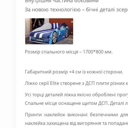
Внутрішня частина боковини
За новою технологією – бічні деталі зсе
Розмір спального місця – 1700*800 мм.
Габаритний розмір +4 см із кожної сторони.
Ліжко серії Elite створене з ДСП плити різних
Усі торці деталей ліжка якісно оброблені пр
Спальне місце оснащене щитом ДСП. Деталі л
Принти наклейок виконані безпечними для 
наклейка захищена від вигоряння та попадан