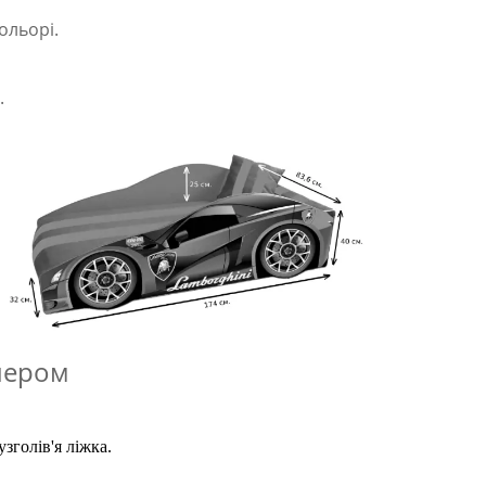
ольорі.
.
лером
зголів'я ліжка.