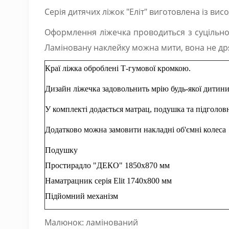
Серія дитячих ліжок "Еліт" виготовлена із ви
Оформлення ліжечка проводиться з суцільно
Ламіновану наклейку можна мити, вона не дря
Краї ліжка оброблені Т-гумової кромкою.
Дизайн ліжечка задовольнить мрію будь-якої дитини,
У комплекті додається матрац, подушка та підголовн
Додатково можна замовити накладні об'ємні колеса
Подушку
Простирадло "ДЕКО" 1850х870 мм
Наматрацник серія Elit 1740х800 мм
Підйомний механізм
Малюнок: ламінований