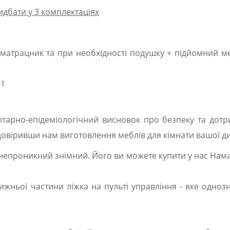
ридбати у 3 комплектаціях
матрацник та при необхідності подушку + підйомний ме
нітарно-епідеміологічний висновок про безпеку та дот
довіривши нам виготовлення меблів для кімнати вашої д
онепроникний знімний. Його ви можете купити у нас Нам
жньої частини ліжка на пульті управління - яке одноз