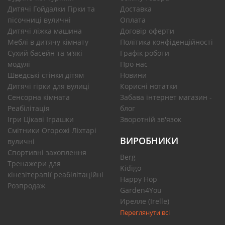
Дитячі Гойдалки Гірки та
Доставка
пісочниці вуличні
Оплата
Дитячі ліжка машина
Договір оферти
Меблі в дитячу кімнату
Політика конфіденційності
Сухий басейн та м'які
Графік роботи
модулі
Про нас
Шведські стінки дітям
Новини
Дитячі гірки для вулиці
Корисні нотатки
Сенсорна кімната
Забава інтернет магазин -
Реабілітація
блог
Ігри Цікаві Іграшки
Зворотній зв'язок
Смітники Огорожі Ліхтарі
ВИРОБНИКИ
вуличні
Спортивні захоплення
Berg
Тренажери для
Kidigo
кінезітерапії реабілітаційні
Happy Hop
Розпродаж
Garden4You
Ирелле (Irelle)
Переглянути всі