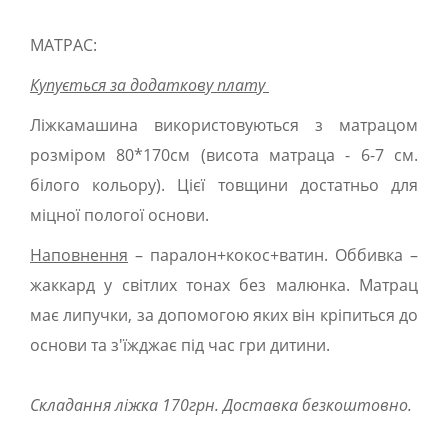
МАТРАС:
Купується за додаткову плату
Ліжкамашина використовуються з матрацом
розміром 80*170см (висота матраца - 6-7 см.
білого кольору). Цієї товщини достатньо для
міцної пологої основи.
Наповнення
– паралон+кокос+ватин. Оббивка –
жаккард у світлих тонах без малюнка. Матрац
має липучки, за допомогою яких він кріпиться до
основи та з'їжджає під час гри дитини.
Складання ліжка 170грн. Доставка безкоштовно.