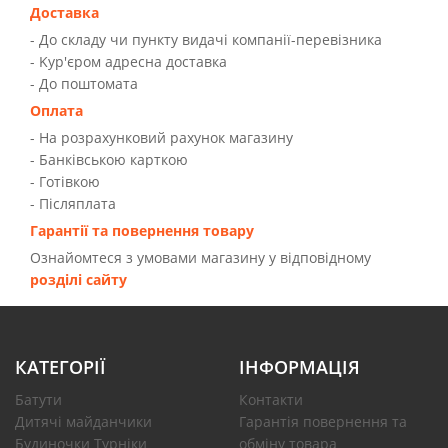
Доставка
- До складу чи пункту видачі компанії-перевізника
- Kур'єром адресна доставка
- До поштомата
Оплата
- На розрахунковий рахунок магазину
- Банківською карткою
- Готівкою
- Післяплата
Гарантії та повернення товару
Ознайомтеся з умовами магазину у відповідному
розділі сайту
КАТЕГОРІЇ
ІНФОРМАЦІЯ
Батути
Контакти
Дитячі майданчики
Гарантія повернення та
Будиночки Турніки
обміну товара