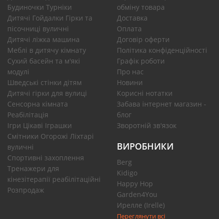
Будиночки Турніки
обміну товара
Дитячі Гойдалки Гірки та
Доставка
пісочниці вуличні
Оплата
Дитячі ліжка машина
Договір оферти
Меблі в дитячу кімнату
Політика конфіденційності
Сухий басейн та м'які
Графік роботи
модулі
Про нас
Шведські стінки дітям
Новини
Дитячі гірки для вулиці
Корисні нотатки
Сенсорна кімната
Забава інтернет магазин -
Реабілітація
блог
Ігри Цікаві Іграшки
Зворотній зв'язок
Смітники Огорожі Ліхтарі
ВИРОБНИКИ
вуличні
Спортивні захоплення
Berg
Тренажери для
Kidigo
кінезітерапії реабілітаційні
Happy Hop
Розпродаж
Garden4You
Ирелле (Irelle)
Переглянути всі