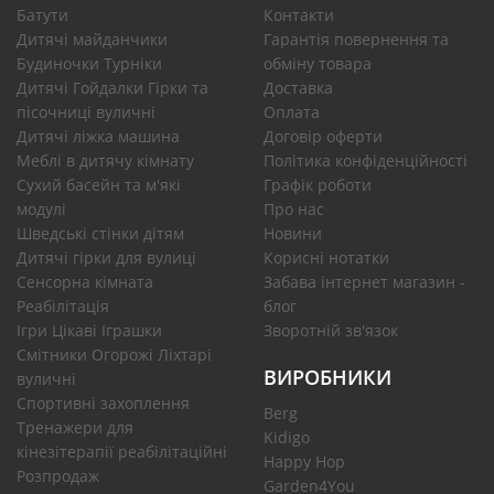
Батути
Контакти
Дитячі майданчики
Гарантія повернення та
Будиночки Турніки
обміну товара
Дитячі Гойдалки Гірки та
Доставка
пісочниці вуличні
Оплата
Дитячі ліжка машина
Договір оферти
Меблі в дитячу кімнату
Політика конфіденційності
Сухий басейн та м'які
Графік роботи
модулі
Про нас
Шведські стінки дітям
Новини
Дитячі гірки для вулиці
Корисні нотатки
Сенсорна кімната
Забава інтернет магазин -
Реабілітація
блог
Ігри Цікаві Іграшки
Зворотній зв'язок
Смітники Огорожі Ліхтарі
ВИРОБНИКИ
вуличні
Спортивні захоплення
Berg
Тренажери для
Kidigo
кінезітерапії реабілітаційні
Happy Hop
Розпродаж
Garden4You