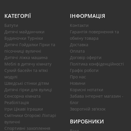
КАТЕГОРІЇ
ІНФОРМАЦІЯ
Батути
Контакти
Дитячі майданчики
Гарантія повернення та
Будиночки Турніки
обміну товара
Дитячі Гойдалки Гірки та
Доставка
пісочниці вуличні
Оплата
Дитячі ліжка машина
Договір оферти
Меблі в дитячу кімнату
Політика конфіденційності
Сухий басейн та м'які
Графік роботи
модулі
Про нас
Шведські стінки дітям
Новини
Дитячі гірки для вулиці
Корисні нотатки
Сенсорна кімната
Забава інтернет магазин -
Реабілітація
блог
Ігри Цікаві Іграшки
Зворотній зв'язок
Смітники Огорожі Ліхтарі
ВИРОБНИКИ
вуличні
Спортивні захоплення
Berg