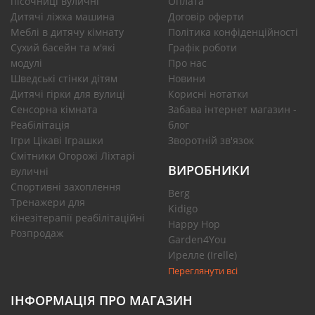
пісочниці вуличні
Оплата
Дитячі ліжка машина
Договір оферти
Меблі в дитячу кімнату
Політика конфіденційності
Сухий басейн та м'які
Графік роботи
модулі
Про нас
Шведські стінки дітям
Новини
Дитячі гірки для вулиці
Корисні нотатки
Сенсорна кімната
Забава інтернет магазин -
Реабілітація
блог
Ігри Цікаві Іграшки
Зворотній зв'язок
Смітники Огорожі Ліхтарі
ВИРОБНИКИ
вуличні
Спортивні захоплення
Berg
Тренажери для
Kidigo
кінезітерапії реабілітаційні
Happy Hop
Розпродаж
Garden4You
Ирелле (Irelle)
Переглянути всі
ІНФОРМАЦІЯ ПРО МАГАЗИН