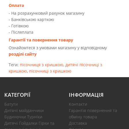
Оплата
- На розрахунковий рахунок магазину
- Банківською карткою
- Готівкою
- Післяплата
Гарантії та повернення товару
Ознайомтеся з умовами магазину у відповідному
розділі сайту
Теги:
пісочниця з кришкою
,
дитячі пісочниці з
кришкою
,
пісочниці з кришкою
КАТЕГОРІЇ
ІНФОРМАЦІЯ
Батути
Контакти
Дитячі майданчики
Гарантія повернення та
Будиночки Турніки
обміну товара
Дитячі Гойдалки Гірки та
Доставка