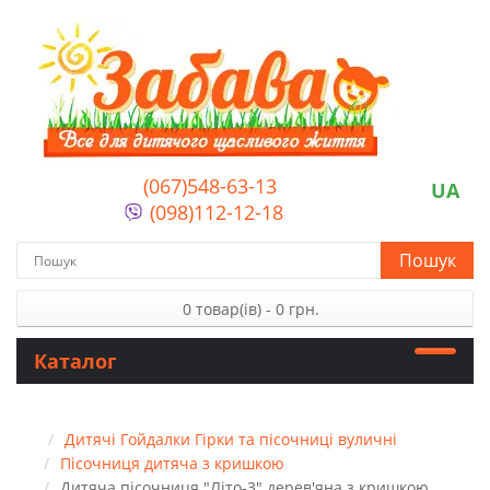
(067)548-63-13
UA
(098)112-12-18
Пошук
0 товар(ів) - 0 грн.
Каталог
Дитячі Гойдалки Гірки та пісочниці вуличні
Пісочниця дитяча з кришкою
Дитяча пісочниця "Літо-3" дерев'яна з кришкою