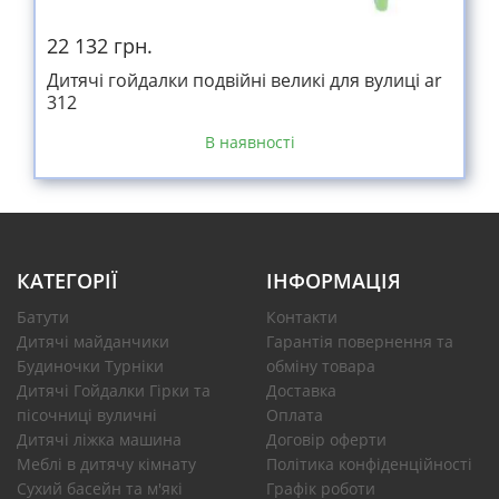
22 132 грн.
Дитячі гойдалки подвійні великі для вулиці ar
312
В наявності
КАТЕГОРІЇ
ІНФОРМАЦІЯ
Батути
Контакти
Дитячі майданчики
Гарантія повернення та
Будиночки Турніки
обміну товара
Дитячі Гойдалки Гірки та
Доставка
пісочниці вуличні
Оплата
Дитячі ліжка машина
Договір оферти
Меблі в дитячу кімнату
Політика конфіденційності
Сухий басейн та м'які
Графік роботи