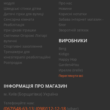
модулі
Про нас
Шведські стінки дітям
Новини
Дитячі гірки для вулиці
Корисні нотатки
Сенсорна кімната
Забава інтернет магазин -
Реабілітація
блог
Ігри Цікаві Іграшки
Зворотній зв'язок
Смітники Огорожі Ліхтарі
ВИРОБНИКИ
вуличні
Спортивні захоплення
Berg
Тренажери для
Kidigo
кінезітерапії реабілітаційні
Happy Hop
Розпродаж
Garden4You
Ирелле (Irelle)
Переглянути всі
ІНФОРМАЦІЯ ПРО МАГАЗИН
м. Київ (Борщагівка) Україна
Телефонуйте нам:
(067)548-63-13
(098)112-12-18
|
(viber)