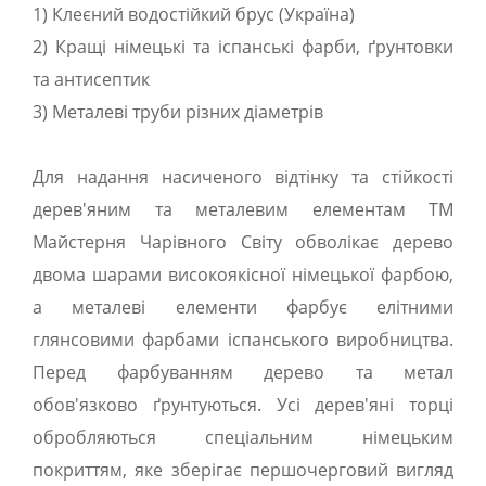
1) Клеєний водостійкий брус (Україна)
2) Кращі німецькі та іспанські фарби, ґрунтовки
та антисептик
3) Металеві труби різних діаметрів
Для надання насиченого відтінку та стійкості
дерев'яним та металевим елементам ТМ
Майстерня Чарівного Світу обволікає дерево
двома шарами високоякісної німецької фарбою,
а металеві елементи фарбує елітними
глянсовими фарбами іспанського виробництва.
Перед фарбуванням дерево та метал
обов'язково ґрунтуються. Усі дерев'яні торці
обробляються спеціальним німецьким
покриттям, яке зберігає першочерговий вигляд