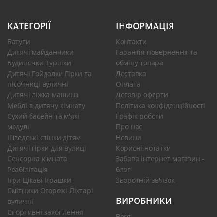
КАТЕГОРІЇ
ІНФОРМАЦІЯ
Батути
Контакти
Дитячі майданчики
Гарантія повернення та
Будиночки Турніки
обміну товара
Дитячі Гойдалки Гірки та
Доставка
пісочниці вуличні
Оплата
Дитячі ліжка машина
Договір оферти
Меблі в дитячу кімнату
Політика конфіденційності
Сухий басейн та м'які
Графік роботи
модулі
Про нас
Шведські стінки дітям
Новини
Дитячі гірки для вулиці
Корисні нотатки
Сенсорна кімната
Забава інтернет магазин -
Реабілітація
блог
Ігри Цікаві Іграшки
Зворотній зв'язок
Смітники Огорожі Ліхтарі
ВИРОБНИКИ
вуличні
Спортивні захоплення
Berg