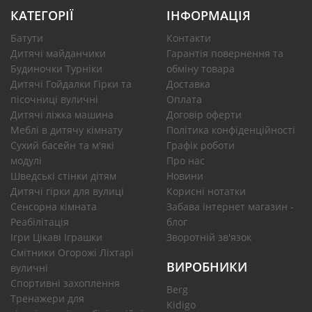
КАТЕГОРІЇ
ІНФОРМАЦІЯ
Батути
Контакти
Дитячі майданчики
Гарантія повернення та
Будиночки Турніки
обміну товара
Дитячі Гойдалки Гірки та
Доставка
пісочниці вуличні
Оплата
Дитячі ліжка машина
Договір оферти
Меблі в дитячу кімнату
Політика конфіденційності
Сухий басейн та м'які
Графік роботи
модулі
Про нас
Шведські стінки дітям
Новини
Дитячі гірки для вулиці
Корисні нотатки
Сенсорна кімната
Забава інтернет магазин -
Реабілітація
блог
Ігри Цікаві Іграшки
Зворотній зв'язок
Смітники Огорожі Ліхтарі
ВИРОБНИКИ
вуличні
Спортивні захоплення
Berg
Тренажери для
Kidigo