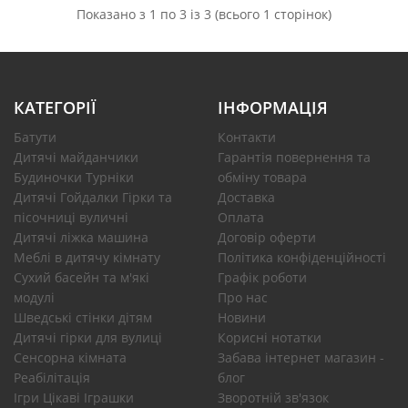
Показано з 1 по 3 із 3 (всього 1 сторінок)
КАТЕГОРІЇ
ІНФОРМАЦІЯ
Батути
Контакти
Дитячі майданчики
Гарантія повернення та
Будиночки Турніки
обміну товара
Дитячі Гойдалки Гірки та
Доставка
пісочниці вуличні
Оплата
Дитячі ліжка машина
Договір оферти
Меблі в дитячу кімнату
Політика конфіденційності
Сухий басейн та м'які
Графік роботи
модулі
Про нас
Шведські стінки дітям
Новини
Дитячі гірки для вулиці
Корисні нотатки
Сенсорна кімната
Забава інтернет магазин -
Реабілітація
блог
Ігри Цікаві Іграшки
Зворотній зв'язок