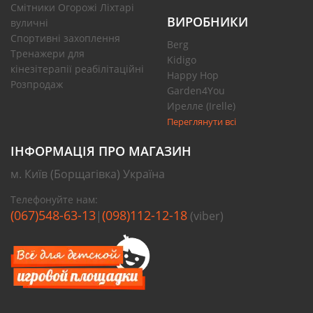
Смітники Огорожі Ліхтарі
ВИРОБНИКИ
вуличні
Спортивні захоплення
Berg
Тренажери для
Kidigo
кінезітерапії реабілітаційні
Happy Hop
Розпродаж
Garden4You
Ирелле (Irelle)
Переглянути всі
ІНФОРМАЦІЯ ПРО МАГАЗИН
м. Київ (Борщагівка) Україна
Телефонуйте нам:
(067)548-63-13
(098)112-12-18
|
(viber)