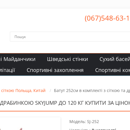
(067)548-63-
чі Майданчики
Шведські стінки
Сухий басе
ітації
Спортивні захоплення
Спортивні ко
з сіткою Польща, Китай
Батут 252см в комплекті з сіткою та 
 ДРАБИНКОЮ SKYJUMP ДО 120 КГ КУПИТИ ЗА ЦІНОЮ
Модель: SJ-252