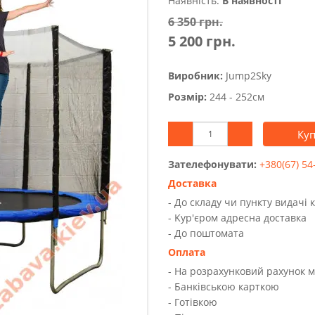
Наявність:
В наявності
6 350 грн.
5 200 грн.
Виробник:
Jump2Sky
Розмір:
244 - 252см
Ку
Зателефонувати:
+380(67) 54
Доставка
- До складу чи пункту видачі 
- Kур'єром адресна доставка
- До поштомата
Оплата
- На розрахунковий рахунок 
- Банківською карткою
- Готівкою