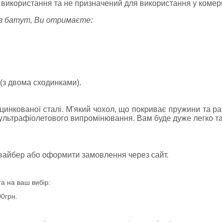
 використання та не призначений для використання у комер
ів батут, Ви отримаєте:
и (з двома сходинками).
цинкованої сталі. М'який чохол, що покриває пружини та 
о ультрафіолетового випромінювання. Вам буде дуже легко та
 вайбер або оформити замовлення через сайт.
а на ваш вибір:
0грн.