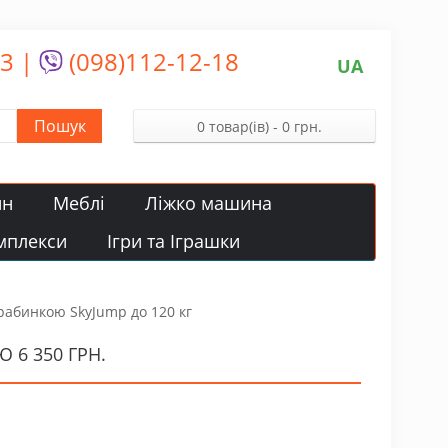
13
|
(098)112-12-18
UA
Пошук
0 товар(ів) - 0 грн.
йн
Меблі
Ліжко машина
мплекси
Ігри та Іграшки
драбинкою SkyJump до 120 кг
 6 350 ГРН.