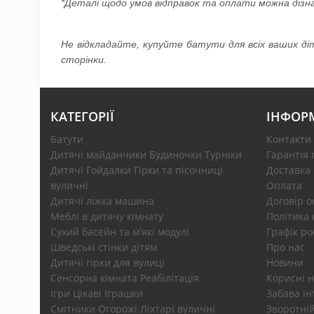
*Деталі щодо умов відправок та оплати можна дізн
Не відкладайте, купуйте батути для всіх ваших ді
сторінки.
КАТЕГОРІЇ
ІНФОР
Батути
Контакти
Дитячі майданчики Будиночки Турніки
Гарантія 
Дитячі Гойдалки Гірки та пісочниці
Доставка
вуличні
Оплата
Дитячі ліжка машина
Договір 
Меблі в дитячу кімнату
Політика 
Сухий басейн та м'які модулі
Графік ро
Шведські стінки дітям
Про нас
Дитячі гірки для вулиці
Новини
Сенсорна кімната Реабілітація
Корисні н
Ігри Цікаві Іграшки
Забава ін
Смітники Огорожі Ліхтарі вуличні
Зворотній