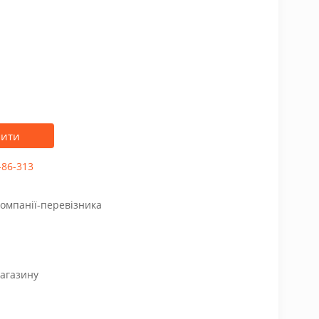
пити
-86-313
компанії-перевізника
магазину