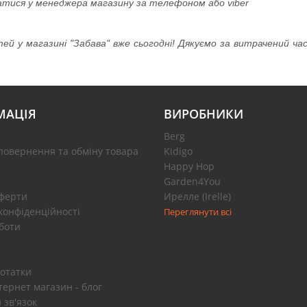
атися у менеджера магазину за телефоном або viber
тей у магазині "Забава" вже сьогодні! Дякуємо за витрачений ч
МАЦІЯ
ВИРОБНИКИ
Berg
повернення та обміну товара
Kidigo
Happy Hop
Garden4You
оферти
Ирелле (Irelle)
конфіденційності
Переглянути всі
боти
отатки
тернет магазин - блог
 зв'язок