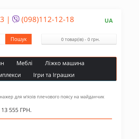
13
|
(098)112-12-18
UA
Пошук
0 товар(ів) - 0 грн.
йн
Меблі
Ліжко машина
мплекси
Ігри та Іграшки
нажер для м'язів плечового поясу на майданчик
3 555 ГРН.