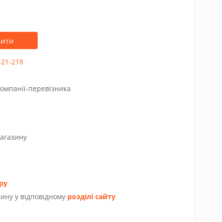
пити
-21-218
компанії-перевізника
магазину
ру
ину у відповідному
розділі сайту