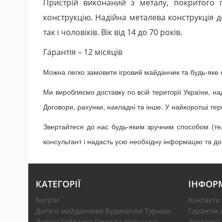
Пристрій виконаний з металу, покритого 
конструкцію. Надійна металева конструкція 
так і чоловіків. Вік від 14 до 70 років.
Гарантія – 12 місяців
Можна легко замовити ігровий майданчик та будь-яке 
Ми виробляємо доставку по всій території України, 
Договори, рахунки, накладні та інше. У найкоротші т
Звертайтеся до нас будь-яким зручним способом (те
консультант і надасть усю необхідну інформацію та д
КАТЕГОРІЇ
ІНФОР
Батути
Контакти
Дитячі майданчики Будиночки Турніки
Гарантія 
Дитячі Гойдалки Гірки та пісочниці
Доставка