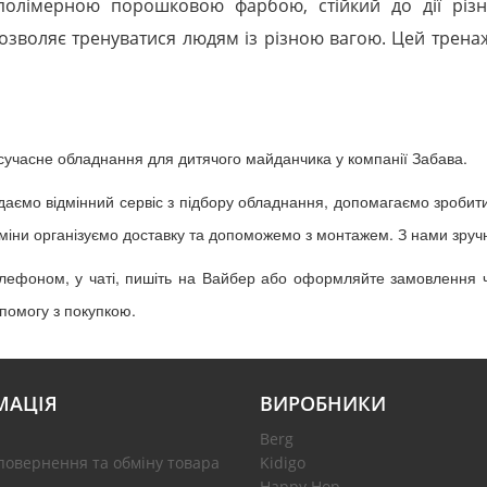
полімерною порошковою фарбою, стійкий до дії різ
дозволяє тренуватися людям із різною вагою. Цей трена
сучасне обладнання для дитячого майданчика у компанії Забава.
надаємо відмінний сервіс з підбору обладнання, допомагаємо зроби
ерміни організуємо доставку та допоможемо з монтажем. З нами зру
лефоном, у чаті, пишіть на Вайбер або оформляйте замовлення ч
опомогу з покупкою.
МАЦІЯ
ВИРОБНИКИ
Berg
повернення та обміну товара
Kidigo
Happy Hop