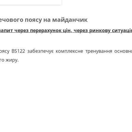
ечового поясу на майданчик
запит через перерахунок цін, через ринкову ситуац
ясу BS122 забезпечує комплексне тренування основни
го жиру.