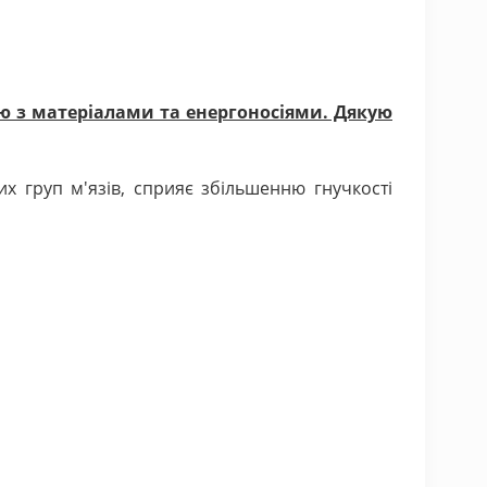
ію з матеріалами та енергоносіями. Дякую
х груп м'язів, сприяє збільшенню гнучкості