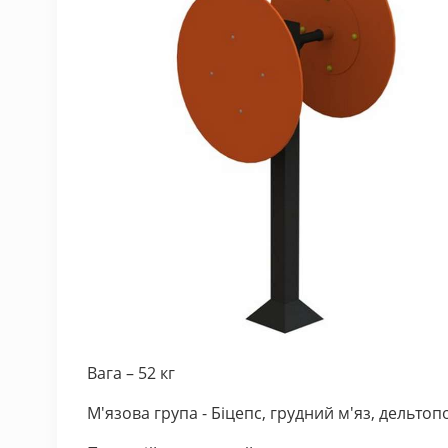
Вага – 52 кг
М'язова група - Біцепс, грудний м'яз, дельтоп