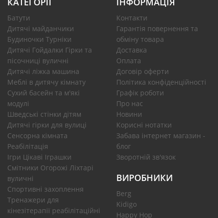
КАТЕГОРІЇ
ІНФОРМАЦІЯ
Батути
Контакти
Дитячі майданчики
Гарантія повернення та
Будиночки Турніки
обміну товара
Дитячі Гойдалки Гірки та
Доставка
пісочниці вуличні
Оплата
Дитячі ліжка машина
Договір оферти
Меблі в дитячу кімнату
Політика конфіденційності
Сухий басейн та м'які
Графік роботи
модулі
Про нас
Шведські стінки дітям
Новини
Дитячі гірки для вулиці
Корисні нотатки
Сенсорна кімната
Забава інтернет магазин -
Реабілітація
блог
Ігри Цікаві Іграшки
Зворотній зв'язок
Смітники Огорожі Ліхтарі
ВИРОБНИКИ
вуличні
Спортивні захоплення
Berg
Тренажери для
Kidigo
кінезітерапії реабілітаційні
Happy Hop