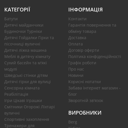
КАТЕГОРІЇ
ІНФОРМАЦІЯ
Батути
Контакти
Дитячі майданчики
Гарантія повернення та
Будиночки Турніки
обміну товара
Дитячі Гойдалки Гірки та
Доставка
пісочниці вуличні
Оплата
Дитячі ліжка машина
Договір оферти
Меблі в дитячу кімнату
Політика конфіденційності
Сухий басейн та м'які
Графік роботи
модулі
Про нас
Шведські стінки дітям
Новини
Дитячі гірки для вулиці
Корисні нотатки
Сенсорна кімната
Забава інтернет магазин -
Реабілітація
блог
Ігри Цікаві Іграшки
Зворотній зв'язок
Смітники Огорожі Ліхтарі
ВИРОБНИКИ
вуличні
Спортивні захоплення
Berg
Тренажери для