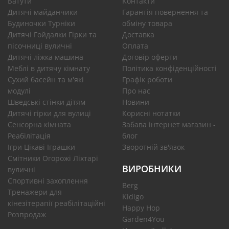
Батути
Контакти
Дитячі майданчики
Гарантія повернення та
Будиночки Турніки
обміну товара
Дитячі Гойдалки Гірки та
Доставка
пісочниці вуличні
Оплата
Дитячі ліжка машина
Договір оферти
Меблі в дитячу кімнату
Політика конфіденційності
Сухий басейн та м'які
Графік роботи
модулі
Про нас
Шведські стінки дітям
Новини
Дитячі гірки для вулиці
Корисні нотатки
Сенсорна кімната
Забава інтернет магазин -
Реабілітація
блог
Ігри Цікаві Іграшки
Зворотній зв'язок
Смітники Огорожі Ліхтарі
ВИРОБНИКИ
вуличні
Спортивні захоплення
Berg
Тренажери для
Kidigo
кінезітерапії реабілітаційні
Happy Hop
Розпродаж
Garden4You