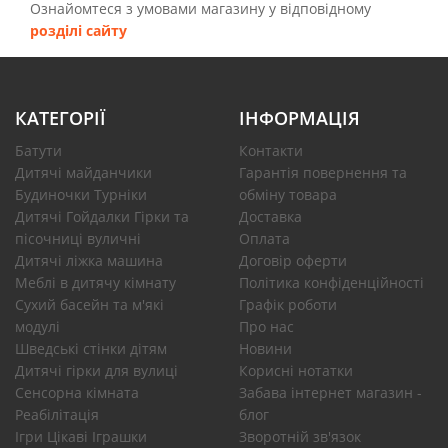
Ознайомтеся з умовами магазину у відповідному
розділі сайту
КАТЕГОРІЇ
ІНФОРМАЦІЯ
Батути
Контакти
Дитячі майданчики
Гарантія повернення та
Будиночки Турніки
обміну товара
Дитячі Гойдалки Гірки та
Доставка
пісочниці вуличні
Оплата
Дитячі ліжка машина
Договір оферти
Меблі в дитячу кімнату
Політика конфіденційності
Сухий басейн та м'які
Графік роботи
модулі
Про нас
Шведські стінки дітям
Новини
Дитячі гірки для вулиці
Корисні нотатки
Сенсорна кімната
Забава інтернет магазин -
Реабілітація
блог
Ігри Цікаві Іграшки
Зворотній зв'язок