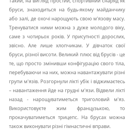
Такий, на вигляд простий, спортивний снаряд як
бруси, знаходиться на будь-якому майданчику
або залі, де охочі нарощують свою м'язову масу.
Тренуватися ними можна з дуже молодого віку,
саме з чотирьох років. У присутності дорослих,
звісно. Але лише хлопчикам. У дівчаток свої
бруси, різної висоти. Великий плюс від брусів - це
те, що просто змінивши конфігурацію свого тіла,
перебуваючи на них, можна навантажувати різні
групи м'язів. Розгорнули лікті убік і віджимаєтесь
– навантаження йде на грудні м'язи. Відвели лікті
назад - нарощуватиметься триголовий м'яз.
Використовуєте жим французькою, то
прокачуватиметься трицепс. На брусах можна
також виконувати різні гімнастичні вправи.