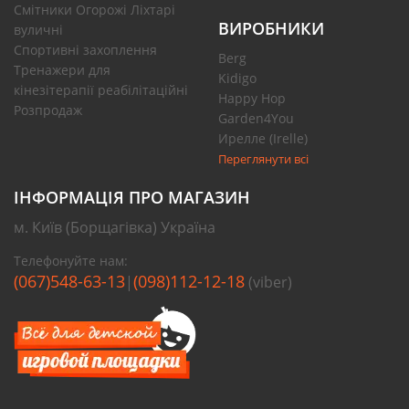
Смітники Огорожі Ліхтарі
ВИРОБНИКИ
вуличні
Спортивні захоплення
Berg
Тренажери для
Kidigo
кінезітерапії реабілітаційні
Happy Hop
Розпродаж
Garden4You
Ирелле (Irelle)
Переглянути всі
ІНФОРМАЦІЯ ПРО МАГАЗИН
м. Київ (Борщагівка) Україна
Телефонуйте нам:
(067)548-63-13
(098)112-12-18
|
(viber)